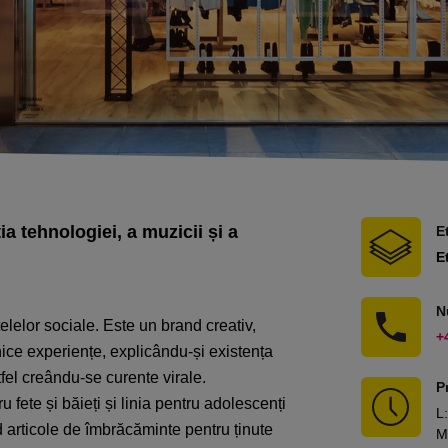
a tehnologiei, a muzicii și a
E
E
N
țelelor sociale. Este un brand creativ,
+
unice experiențe, explicându-și existența
tfel creându-se curente virale.
P
u fete și băieți și linia pentru adolescenți
L
:
d articole de îmbrăcăminte pentru ținute
M