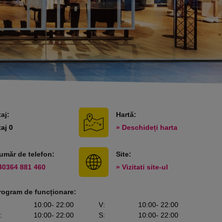
taj:
Hartă:
taj 0
» Deschideți harta
umăr de telefon:
Site:
40364 881 460
» Vizitati site-ul
rogram de funcționare:
10:00
- 22:00
V
:
10:00
- 22:00
:
10:00
- 22:00
S
:
10:00
- 22:00