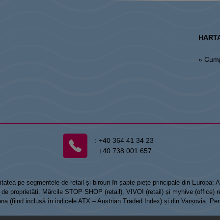
HARTA
» Cum
:
+40 364 41 34 23
:
+40 738 001 657
tatea pe segmentele de retail și birouri în șapte pieţe principale din Europa:
 proprietăți. Mărcile STOP SHOP (retail), VIVO! (retail) și myhive (office) re
Viena (fiind inclusă în indicele ATX – Austrian Traded Index) și din Varșovia. Pe