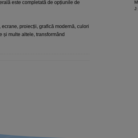
erală este completată de opțiunile de
M
J
:
ecrane, proiecții, grafică modernă, culori
e și multe altele, transformând