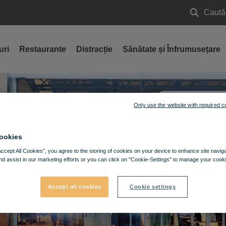
Caută
Caută
uri
Restaurante
Distracție
Sănătate și Înfrumusețare
CUM AJU
Only use the website with required c
GĂSEȘT
ookies
Accept All Cookies”, you agree to the storing of cookies on your device to enhance site navig
nd assist in our marketing efforts or you can click on "Cookie-Settings" to manage your cooki
Accept all cookies
Cookie settings