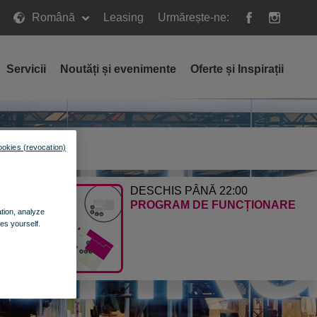
Română
Leasing
Urmărește-ne:
Servicii
Noutăți și evenimente
Oferte și Inspirații
NGI AICI
ookies (revocation)
E CALEA
DESCHIS PÂNĂ 22:00
PROGRAM DE FUNCȚIONARE
ation, analyze
es yourself.