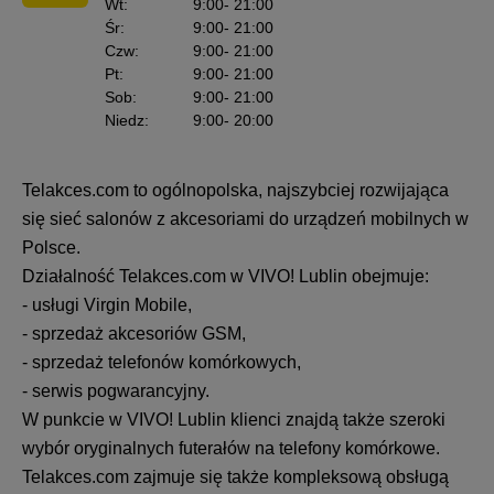
Wt
:
9:00
- 21:00
Śr
:
9:00
- 21:00
Czw
:
9:00
- 21:00
Pt
:
9:00
- 21:00
Sob
:
9:00
- 21:00
Niedz
:
9:00
- 20:00
Telakces.com to ogólnopolska, najszybciej rozwijająca
się sieć salonów z akcesoriami do urządzeń mobilnych w
Polsce.
Działalność Telakces.com w VIVO! Lublin obejmuje:
- usługi Virgin Mobile,
- sprzedaż akcesoriów GSM,
- sprzedaż telefonów komórkowych,
- serwis pogwarancyjny.
W punkcie w VIVO! Lublin klienci znajdą także szeroki
wybór oryginalnych futerałów na telefony komórkowe.
Telakces.com zajmuje się także kompleksową obsługą