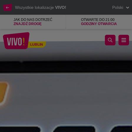
Wszystkie lokalizacje
VIVO!
Polski
JAK DO NAS DOTRZEĆ
OTWARTE DO 21:00
ZNAJDŹ DROGĘ
GODZINY OTWARCIA
Najlepszy streetwear od kultowych i lubianych brandów.
LUBLIN
Lublin