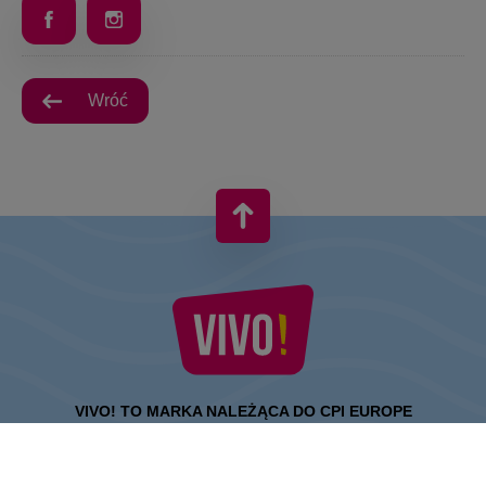
Wróć
VIVO! TO MARKA NALEŻĄCA DO CPI EUROPE
Za marką VIVO! stoi firma z bogatym doświadczeniem na rynku
centrów handlowych.