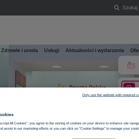
Szukaj
Szukaj
Zdrowie i uroda
Usługi
Aktualności i wydarzenia
Ofe
Only use the website with required c
ookies
Accept All Cookies”, you agree to the storing of cookies on your device to enhance site navig
nd assist in our marketing efforts or you can click on "Cookie-Settings" to manage your cooki