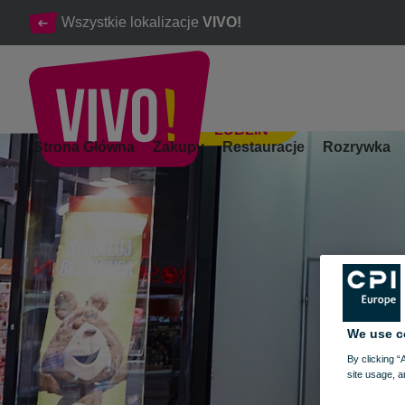
Wszystkie lokalizacje
VIVO!
LUBLIN
Największy operator na polskim rynku pocztowym
Strona Główna
Zakupy
Restauracje
Rozrywka
Lublin
We use c
By clicking “
site usage, a