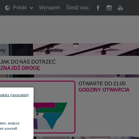
Polski
Wynajem
Śledź nas:
rty
»
Karta Podarunkowa
JAK DO NAS DOTRZEĆ
ZNAJDŹ DROGĘ
OTWARTE DO 21:00
GODZINY OTWARCIA
ookies (revocation)
ation, analyze
es yourself.