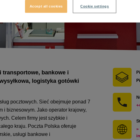
Accept all cookies
Cookie settings
 i transportowe, bankowe i
P
wysyłkowa, logistyka gotówki
P
N
usług pocztowych. Sieć obejmuje ponad 7
+
 i biznesowym. Jako operator krajowy,
ch. Celem firmy jest szybkie i
S
całego kraju. Poczta Polska oferuje
»
rskie, usługi bankowe i
i