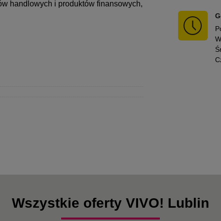
ów handlowych i produktów finansowych,
G
P
W
Ś
C
Wszystkie oferty VIVO! Lublin