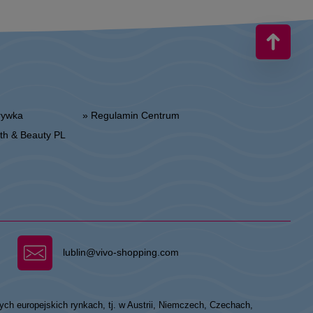
zrywka
» Regulamin Centrum
alth & Beauty PL
lublin@vivo-shopping.com
ych europejskich rynkach, tj. w Austrii, Niemczech, Czechach,