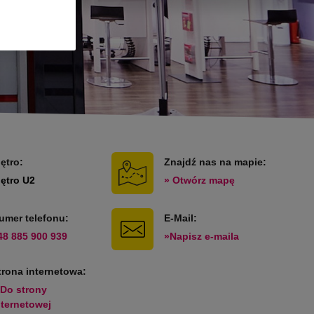
iętro:
Znajdź nas na mapie:
iętro U2
» Otwórz mapę
umer telefonu:
E-Mail:
48 885 900 939
»Napisz e-maila
trona internetowa:
 Do strony
nternetowej