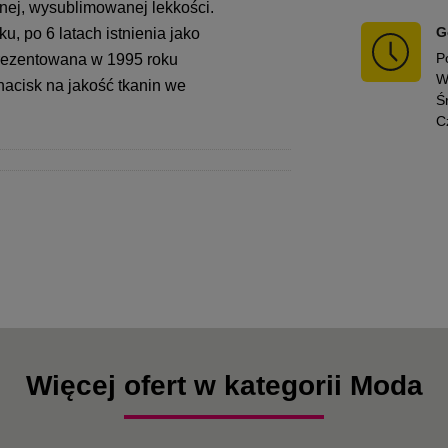
lnej, wysublimowanej lekkości.
G
, po 6 latach istnienia jako
P
prezentowana w 1995 roku
W
nacisk na jakość tkanin we
Ś
C
Więcej ofert w kategorii Moda