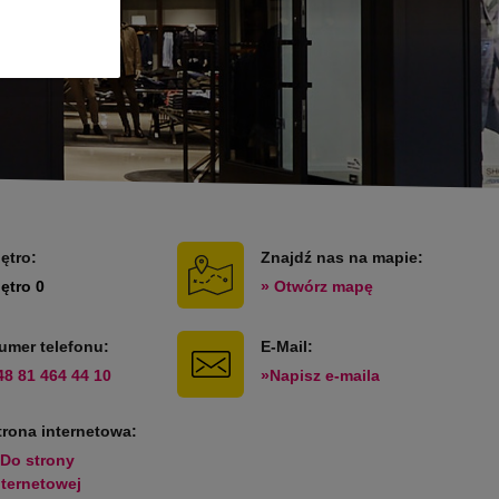
iętro:
Znajdź nas na mapie:
iętro 0
» Otwórz mapę
umer telefonu:
E-Mail:
48 81 464 44 10
»Napisz e-maila
trona internetowa:
 Do strony
nternetowej