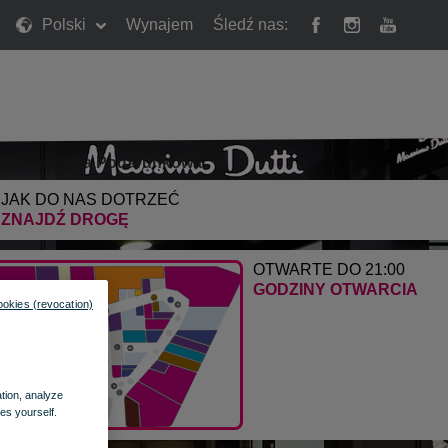
Polski
Wynajem
Śledź nas:
rty
»
Karta Podarunkowa
JAK DO NAS DOTRZEĆ
ZNAJDŹ DROGĘ
OTWARTE DO 21:00
GODZINY OTWARCIA
ookies (revocation)
ation, analyze
es yourself.