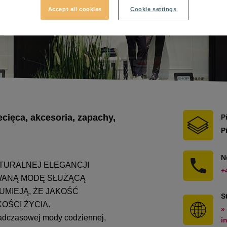
Accept all cookies
Cookie settings
cięca, akcesoria, zapachy,
P
P
N
ATURALNEJ ELEGANCJI
+
OWANĄ MODĘ SŁUŻĄCĄ
MIEJĄ, ŻE JAKOŚĆ
S
OŚCI ŻYCIA.
»
nadczasowej mody codziennej,
i