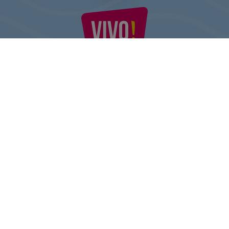
VIVO! TO MARKA NALEŻĄCA DO CPI EUROPE
Za marką VIVO! stoi firma z bogatym doświadczeniem na rynku
centrów handlowych.
» O CPI Europe
» O VIVO!
MAPA STRONY:
» Zakupy
» Health & Beauty PL
» Restauracje
» Regulamin Centrum
» Rozrywka