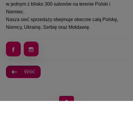
w jednym z blisko 300 salonów na terenie Polski i
Niemiec.
Nasza sieć sprzedaży obejmuje obecnie całą Polskę,
Niemcy, Ukrainę, Serbię oraz Mołdawię.
Wróć