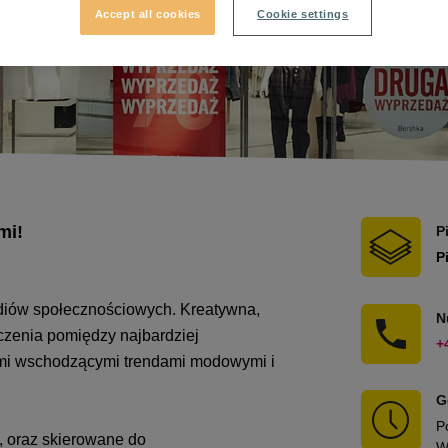
Accept all cookies
Cookie settings
mi!
P
P
ediów społecznościowych. Kreatywna,
N
ączenia pomiędzy najbardziej
+
ymi wschodzącymi trendami modowymi i
G
P
n, oraz skierowane do
W