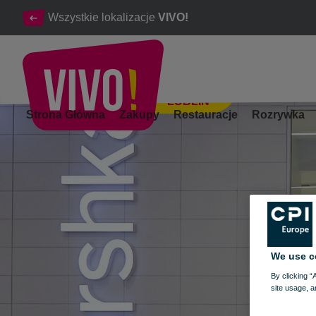
Wszystkie lokalizacje
VIVO!
LUBLIN
W Bershka oferujemy modę dla młodych ludzi.
Strona Główna
Zakupy
Restauracje
Rozrywka
Lublin
We use c
By clicking “
site usage, a