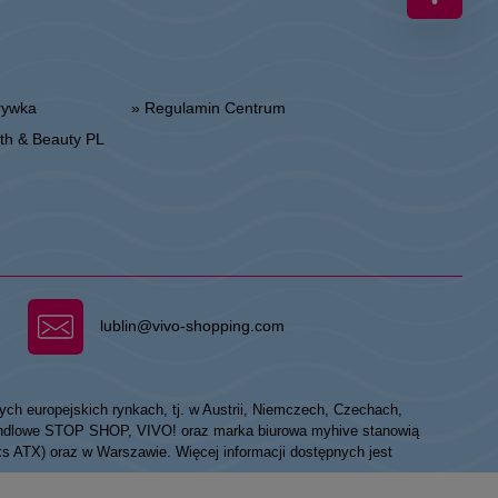
zrywka
» Regulamin Centrum
alth & Beauty PL
lublin@vivo-shopping.com
ych europejskich rynkach, tj. w Austrii, Niemczech, Czechach,
 handlowe STOP SHOP, VIVO! oraz marka biurowa myhive stanowią
eks ATX) oraz w Warszawie. Więcej informacji dostępnych jest