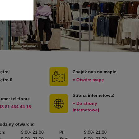
iętro:
Znajdź nas na mapie:
iętro 0
» Otwórz mapę
Strona internetowa:
umer telefonu:
» Do strony
48 81 464 44 18
internetowej
odziny otwarcia:
on
:
9:00
- 21:00
Pt
:
9:00
- 21:00
t
:
9:00
- 21:00
Sob
:
9:00
- 21:00