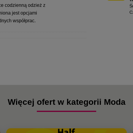
ce codzienną odzież z
Ś
C
iona jest opcjami
odnych współprac.
Więcej ofert w kategorii Moda