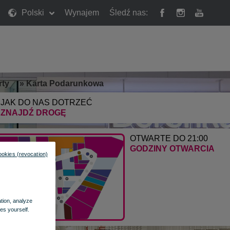
Polski
Wynajem
Śledź nas:
rty
»
Karta Podarunkowa
JAK DO NAS DOTRZEĆ
ZNAJDŹ DROGĘ
OTWARTE DO 21:00
GODZINY OTWARCIA
ookies (revocation)
ation, analyze
es yourself.