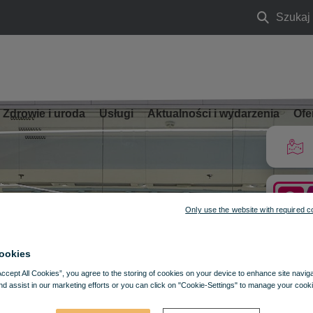
Szukaj
Szukaj
Zdrowie i uroda
Usługi
Aktualności i wydarzenia
Ofe
Only use the website with required c
ookies
Accept All Cookies”, you agree to the storing of cookies on your device to enhance site navig
nd assist in our marketing efforts or you can click on "Cookie-Settings" to manage your cooki