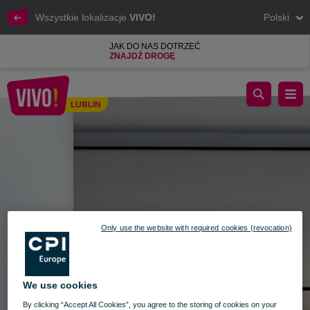
Wszystkie lokalizacje
VIVO!
Polski
JAK DO NAS DOTRZEĆ
ZNAJDŹ DROGĘ
Oferta pracy Zara, bresha, oysho
LUBLIN
Lublin
Only use the website with required cookies (revocation)
We use cookies
By clicking “Accept All Cookies”, you agree to the storing of cookies on your