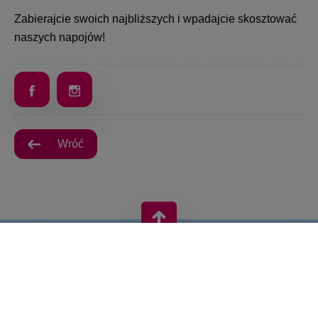
Zabierajcie swoich najbliższych i wpadajcie skosztować
naszych napojów!
Wróć