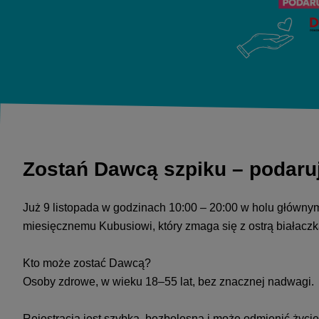
Zostań Dawcą szpiku – podaruj
Już 9 listopada w godzinach 10:00 – 20:00 w holu główny
miesięcznemu Kubusiowi, który zmaga się z ostrą białacz
Kto może zostać Dawcą?
Osoby zdrowe, w wieku 18–55 lat, bez znacznej nadwagi.
Rejestracja jest szybka, bezbolesna i może odmienić życi