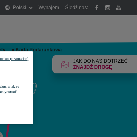
Polski
Wynajem
Śledź nas:
rty
»
Karta Podarunkowa
ookies (revocation)
JAK DO NAS DOTRZEĆ
ZNAJDŹ DROGĘ
ation, analyze
es yourself.