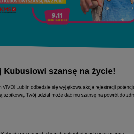
 Kubusiowi szansę na życie!
m VIVO! Lublin odbędzie się wyjątkowa akcja rejestracji pote
ką szpikową. Twój udział może dać mu szansę na powrót do zdr
e Kubusia oraz innych chorych potrzebujących przeszczepu.