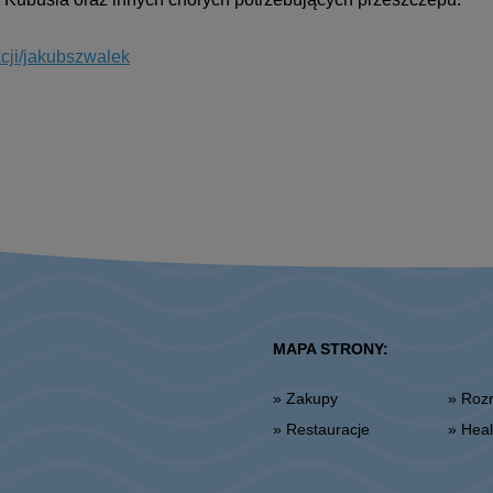
kcji/jakubszwalek
MAPA STRONY:
» Zakupy
» Ro
» Restauracje
» He