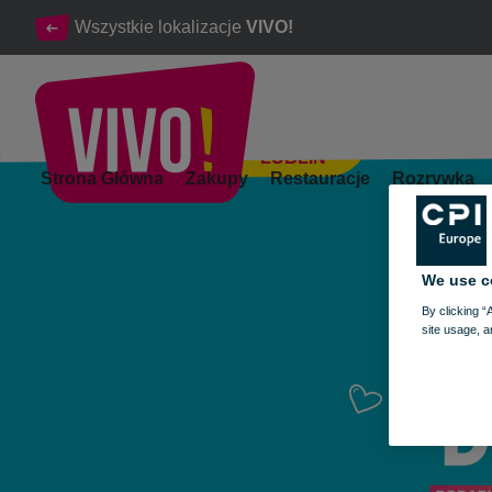
Wszystkie lokalizacje
VIVO!
LUBLIN
Zostań Dawcą szpiku – podaruj Kubusiowi szansę na życie!
Strona Główna
Zakupy
Restauracje
Rozrywka
Lublin
We use c
By clicking “
site usage, a