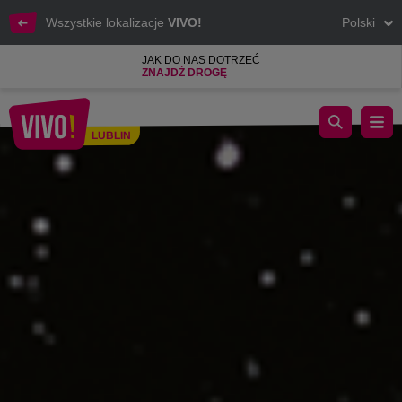
Wszystkie lokalizacje
VIVO!
Polski
JAK DO NAS DOTRZEĆ
ZNAJDŹ DROGĘ
Zapraszamy na kosmiczną wystawę LEGO® Star Wars™
LUBLIN
Lublin