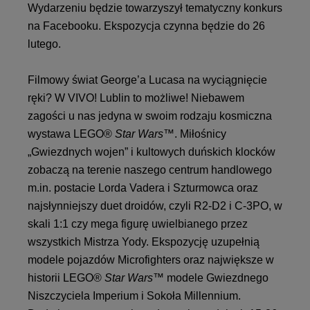
Wydarzeniu będzie towarzyszył tematyczny konkurs
na Facebooku. Ekspozycja czynna będzie do 26
lutego.
Filmowy świat George’a Lucasa na wyciągnięcie
ręki? W VIVO! Lublin to możliwe! Niebawem
zagości u nas jedyna w swoim rodzaju kosmiczna
wystawa LEGO®
Star Wars
™. Miłośnicy
„Gwiezdnych wojen” i kultowych duńskich klocków
zobaczą na terenie naszego centrum handlowego
m.in. postacie Lorda Vadera i Szturmowca oraz
najsłynniejszy duet droidów, czyli R2-D2 i C-3PO, w
skali 1:1 czy mega figurę uwielbianego przez
wszystkich Mistrza Yody. Ekspozycję uzupełnią
modele pojazdów Microfighters oraz największe w
historii LEGO®
Star Wars
™ modele Gwiezdnego
Niszczyciela Imperium i Sokoła Millennium.