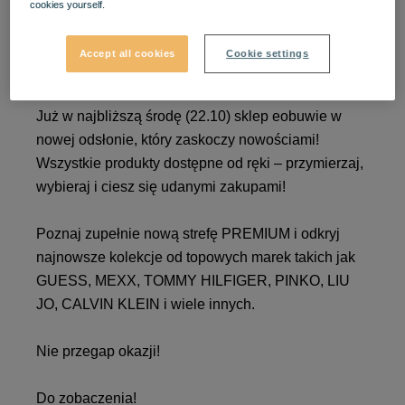
cookies yourself.
WIELKIE OTWARCIE
Accept all cookies
Cookie settings
sklepu eobuwie w VIVO!
Już w najbliższą środę (22.10) sklep eobuwie w
nowej odsłonie, który zaskoczy nowościami!
Wszystkie produkty dostępne od ręki – przymierzaj,
wybieraj i ciesz się udanymi zakupami!
Poznaj zupełnie nową strefę PREMIUM i odkryj
najnowsze kolekcje od topowych marek takich jak
GUESS, MEXX, TOMMY HILFIGER, PINKO, LIU
JO, CALVIN KLEIN i wiele innych.
Nie przegap okazji!
Do zobaczenia!