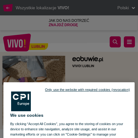
Wszystkie lokalizacje
VIVO!
Polski
JAK DO NAS DOTRZEĆ
ZNAJDŹ DROGĘ
WIELKIE OTWARCIE sklepu eobuwie w VIVO!
LUBLIN
Lublin
Only use the website with required cookies (revocation)
We use cookies
By clicking “Accept All Cookies”, you agree to the storing of cookies on your
device to enhance site navigation, analyze site usage, and assist in our
marketing efforts or you can click on "Cookie-Settings" to manage your