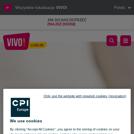
Wszystkie lokalizacje
VIVO!
Polski
JAK DO NAS DOTRZEĆ
ZNAJDŹ DROGĘ
Urodziny salonu Rituals w CH VIVO! Lublin – 30-31 sierpnia
LUBLIN
Lublin
Only use the website with required cookies (revocation)
We use cookies
By clicking “Accept All Cookies”, you agree to the storing of cookies on your