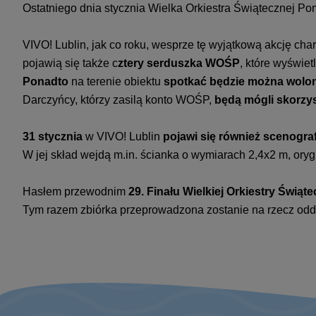
Ostatniego dnia stycznia Wielka Orkiestra Świątecznej P
VIVO! Lublin, jak co roku, wesprze tę wyjątkową akcję cha
pojawią się także c
ztery serduszka WOŚP
, które wyświe
Ponadto
na terenie obiektu
spotkać będzie można wolon
Darczyńcy, którzy zasilą konto WOŚP,
będą mógli skorzys
31 stycznia
w VIVO! Lublin
pojawi się również scenograf
W jej skład wejdą m.in. ścianka o wymiarach 2,4x2 m, ory
Hasłem przewodnim
29. Finału Wielkiej Orkiestry Świą
Tym razem zbiórka przeprowadzona zostanie na rzecz oddzia