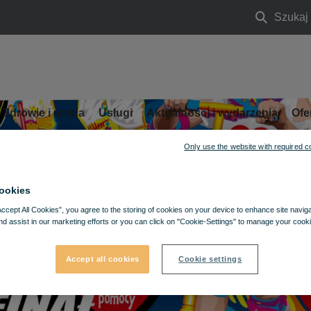
Szukaj
Szukaj
Zdrowie i uroda
Usługi
Aktualności i wydarzenia
Ofe
Only use the website with required c
ookies
Accept All Cookies”, you agree to the storing of cookies on your device to enhance site navig
nd assist in our marketing efforts or you can click on "Cookie-Settings" to manage your cooki
Accept all cookies
Cookie settings