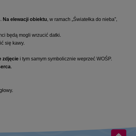
o
.
Na elewacji obiektu
, w ramach „Światełka do nieba”,
i będą mogli wrzucić datki.
ić się kawy.
 zdjęcie
i tym samym symbolicznie weprzeć WOŚP.
serca
.
głowy.