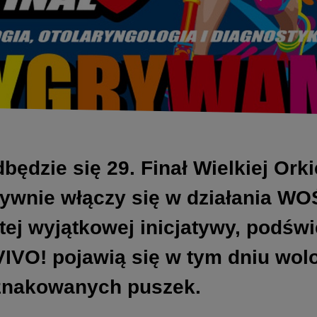
dbędzie się 29. Finał Wielkiej Or
ktywnie włączy się w działania W
j wyjątkowej inicjatywy, podświe
IVO! pojawią się w tym dniu wolo
oznakowanych puszek.