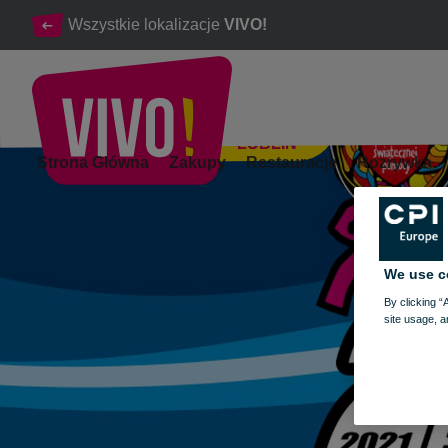
Wszystkie lokalizacje
VIVO!
LUBLIN
VIVO! Lublin wspiera Wielką Orkiestrę Świątecznej Pomocy
Strona Główna
Zakupy
Restauracje
Rozrywka
Lublin
We use c
By clicking “
site usage, a