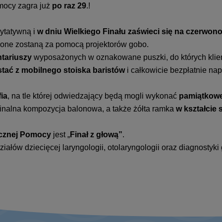
omocy zagra już
po raz 29
.!
rytatywną i
w dniu Wielkiego Finału zaświeci się na czerwon
tlone zostaną za pomocą projektorów gobo.
tariuszy
wyposażonych w oznakowane puszki, do których klienc
tać z mobilnego stoiska baristów
i całkowicie bezpłatnie nap
ia
, na tle której odwiedzający będą mogli wykonać
pamiątkowe
ginalna kompozycja balonowa, a także żółta ramka
w kształcie 
tecznej Pomocy
jest „
Finał z głową”
.
łów dziecięcej laryngologii, otolaryngologii oraz diagnostyki 