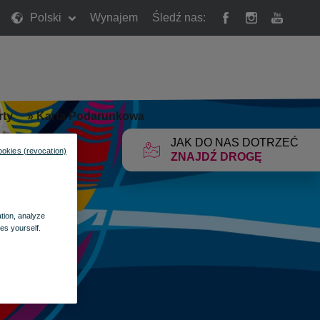
Polski
Wynajem
Śledź nas:
rty
»
Karta Podarunkowa
JAK DO NAS DOTRZEĆ
ookies (revocation)
ZNAJDŹ DROGĘ
ation, analyze
es yourself.