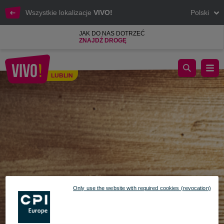
Wszystkie lokalizacje
VIVO!
Polski
JAK DO NAS DOTRZEĆ
ZNAJDŹ DROGĘ
Strrrasznie fajne Halloween w VIVO!
LUBLIN
Lublin
Only use the website with required cookies (revocation)