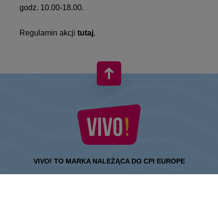
godz. 10.00-18.00.
Regulamin akcji
tutaj
.
VIVO! TO MARKA NALEŻĄCA DO CPI EUROPE
Za marką VIVO! stoi firma z bogatym doświadczeniem na rynku
centrów handlowych.
» O CPI Europe
» O VIVO!