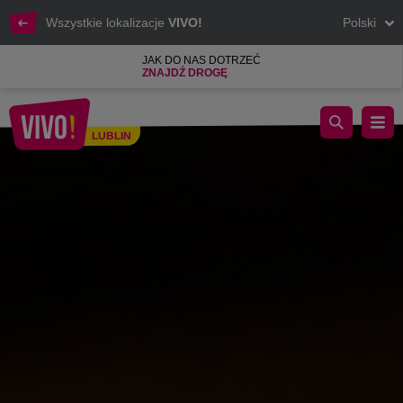
Wszystkie lokalizacje
VIVO!
Polski
JAK DO NAS DOTRZEĆ
ZNAJDŹ DROGĘ
Spotkanie ze Świętym Mikołajem w VIVO! - 2.12.2023
LUBLIN
Lublin