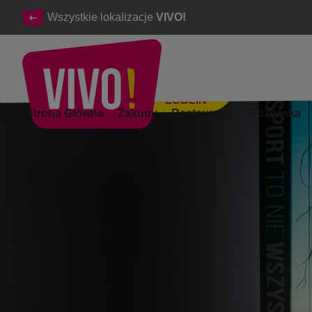
Wszystkie lokalizacje
VIVO!
LUBLIN
Spotkanie autorskie z Piotrem Chłystkiem
Strona Główna
Zakupy
Restauracje
Rozrywka
Lublin