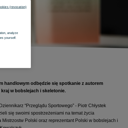
ookies (revocation)
ation, analyze
es yourself.
um handlowym odbędzie się spotkanie z autorem
kraj w bobslejach i skeletonie.
 Dziennikarz “Przeglądu Sportowego” - Piotr Chłystek
zieli się swoimi spostrzeżeniami na temat życia
 Mistrzostw Polski oraz reprezentant Polski w bobslejach i
 Kowalczyk.