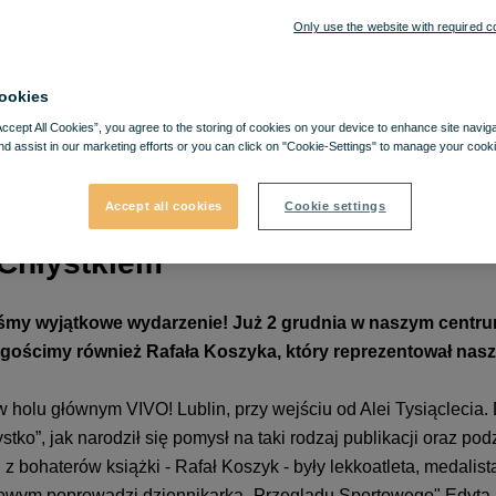
Only use the website with required c
ookies
Accept All Cookies”, you agree to the storing of cookies on your device to enhance site navig
nd assist in our marketing efforts or you can click on "Cookie-Settings" to manage your cooki
Accept all cookies
Cookie settings
 Chłystkiem
iśmy wyjątkowe wydarzenie! Już 2 grudnia w naszym centr
Ugościmy również Rafała Koszyka, który reprezentował nasz 
w holu głównym VIVO! Lublin, przy wejściu od Alei Tysiąclecia.
tko”, jak narodził się pomysł na taki rodzaj publikacji oraz pod
bohaterów książki - Rafał Koszyk - były lekkoatleta, medalista
dlowym poprowadzi dziennikarka „Przeglądu Sportowego" Edyta