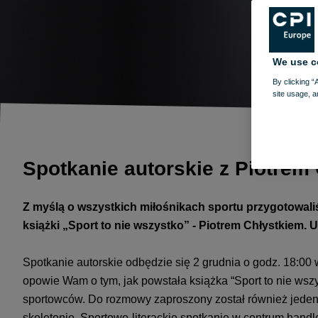
We use c
By clicking “
site usage, a
Spotkanie autorskie z Piotrem
Z myślą o wszystkich miłośnikach sportu przygotowal
książki „Sport to nie wszystko” - Piotrem Chłystkiem. 
Spotkanie autorskie odbędzie się 2 grudnia o godz. 18:00 
opowie Wam o tym, jak powstała książka “Sport to nie wszys
sportowców. Do rozmowy zaproszony został również jeden z 
skeletonie. Sportowo-literackie spotkanie w centrum han