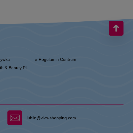
zrywka
» Regulamin Centrum
alth & Beauty PL
lublin@vivo-shopping.com