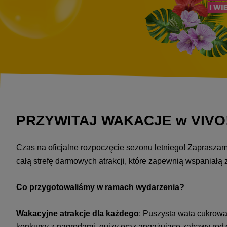
PRZYWITAJ WAKACJE w VIVO! W
Czas na oficjalne rozpoczęcie sezonu letniego! Zaprasza
całą strefę darmowych atrakcji, które zapewnią wspaniałą 
Co przygotowaliśmy w ramach wydarzenia?
Wakacyjne atrakcje dla każdego
: Puszysta wata cukrowa
konkursy z nagrodami, quizy oraz angażujące zabawy rodz