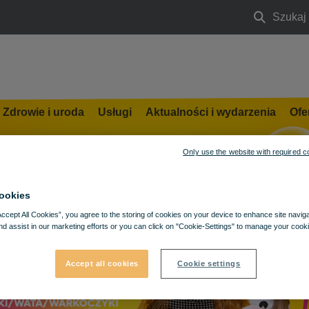
Szukaj
Szukaj
e
Zdrowie i uroda
Usługi
Aktualności i wydarzenia
Ofe
Only use the website with required c
ookies
Accept All Cookies”, you agree to the storing of cookies on your device to enhance site navig
nd assist in our marketing efforts or you can click on "Cookie-Settings" to manage your cooki
Accept all cookies
Cookie settings