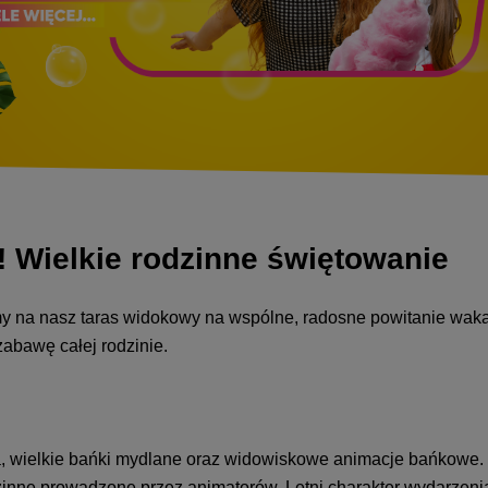
ielkie rodzinne świętowanie
my na nasz taras widokowy na wspólne, radosne powitanie waka
zabawę całej rodzinie.
, wielkie bańki mydlane oraz widowiskowe animacje bańkowe. 
inne prowadzone przez animatorów. Letni charakter wydarzeni