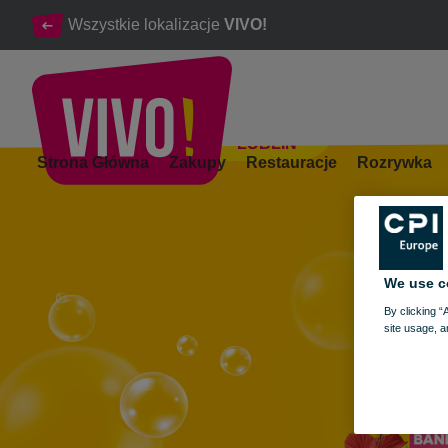
Wszystkie lokalizacje
VIVO!
LUBLIN
PRZYWITAJ WAKACJE w VIVO! Wielkie rodzinne świętowani
Strona Główna
Zakupy
Restauracje
Rozrywka
Lublin
We use c
By clicking “
site usage, a