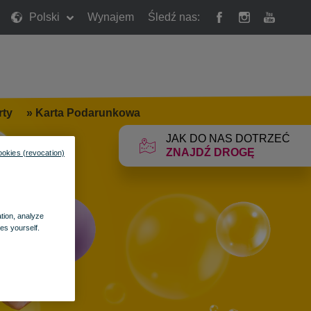
Polski
Wynajem
Śledź nas:
rty
»
Karta Podarunkowa
JAK DO NAS DOTRZEĆ
ZNAJDŹ DROGĘ
ookies (revocation)
ation, analyze
es yourself.