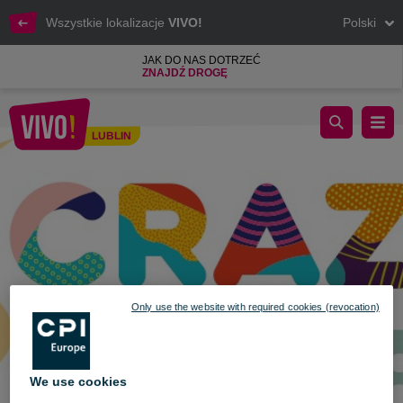
Wszystkie lokalizacje
VIVO!
Polski
JAK DO NAS DOTRZEĆ
ZNAJDŹ DROGĘ
Szalony event otwarcie Crazy Bubble
LUBLIN
Lublin
Only use the website with required cookies (revocation)
We use cookies