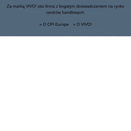
Za marką VIVO! stoi firma z bogatym doświadczeniem na rynku
centrów handlowych.
» O CPI Europe
» O VIVO!
MAPA STRONY:
» Zakupy
» Health & Beauty PL
» Restauracje
» Regulamin Centrum
» Rozrywka
Lublin
Unii Lubelskiej 2, 20-108 Lublin
Punkt informacyjny:
+48 81 464 43 01
Dyrekcja Obiektu:
+48 81 464 86 62