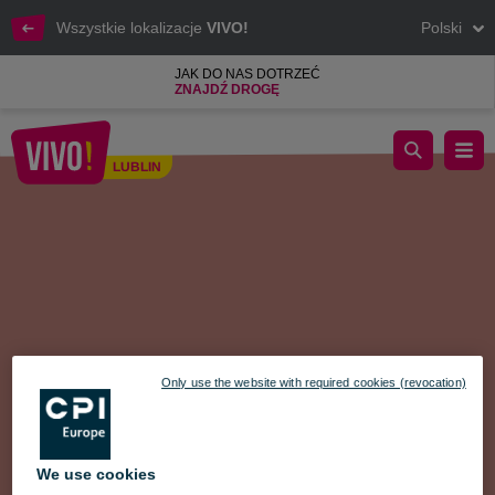
Wszystkie lokalizacje
VIVO!
Polski
JAK DO NAS DOTRZEĆ
ZNAJDŹ DROGĘ
Pandora już otwarta w VIVO!
LUBLIN
Lublin
Only use the website with required cookies (revocation)
We use cookies