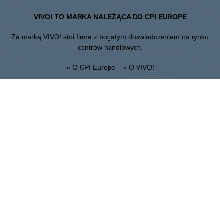
VIVO! TO MARKA NALEŻĄCA DO CPI EUROPE
Za marką VIVO! stoi firma z bogatym doświadczeniem na rynku
centrów handlowych.
» O CPI Europe
» O VIVO!
MAPA STRONY:
» Zakupy
» Health & Beauty PL
» Restauracje
» Regulamin Centrum
» Rozrywka
Lublin
Unii Lubelskiej 2, 20-108 Lublin