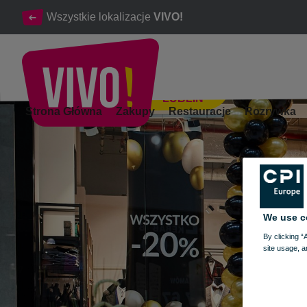
Wszystkie lokalizacje
VIVO!
LUBLIN
Otwarcie sklepu Vestus
Strona Główna
Zakupy
Restauracje
Rozrywka
Lublin
We use c
By clicking “
site usage, a