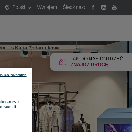
Polski
Wynajem
Śledź nas:
rty
»
Karta Podarunkowa
JAK DO NAS DOTRZEĆ
ZNAJDŹ DROGĘ
ookies (revocation)
ation, analyze
es yourself.