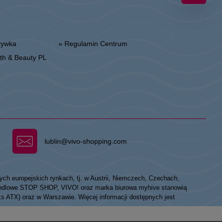
zrywka
» Regulamin Centrum
alth & Beauty PL
lublin@vivo-shopping.com
ych europejskich rynkach, tj. w Austrii, Niemczech, Czechach,
 handlowe STOP SHOP, VIVO! oraz marka biurowa myhive stanowią
eks ATX) oraz w Warszawie. Więcej informacji dostępnych jest