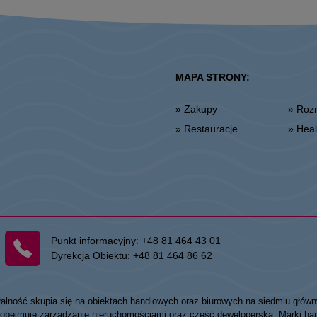
MAPA STRONY:
» Zakupy
» Ro
» Restauracje
» He
Punkt informacyjny:
+48 81 464 43 01
Dyrekcja Obiektu:
+48 81 464 86 62
łalność skupia się na obiektach handlowych oraz biurowych na siedmiu główn
my obejmuje zarządzanie nieruchomościami oraz część deweloperską. Marki