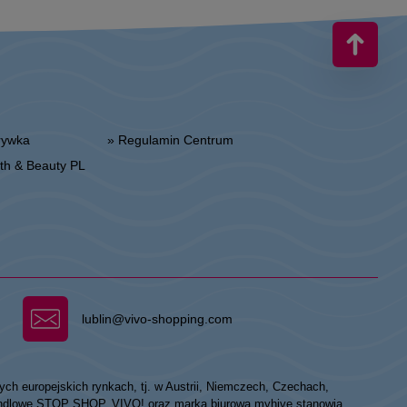
zrywka
» Regulamin Centrum
alth & Beauty PL
lublin@vivo-shopping.com
ych europejskich rynkach, tj. w Austrii, Niemczech, Czechach,
 handlowe STOP SHOP, VIVO! oraz marka biurowa myhive stanowią