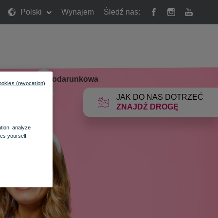
Polski
Wynajem
Śledź nas:
rty
»
Karta Podarunkowa
ookies (revocation)
JAK DO NAS DOTRZEĆ
ZNAJDŹ DROGĘ
ation, analyze
es yourself.