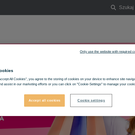
Szukaj
Szukaj
Zdrowie i uroda
Usługi
Aktualności i wydarzenia
Ofe
Only use the website with required c
ookies
Accept All Cookies”, you agree to the storing of cookies on your device to enhance site navig
nd assist in our marketing efforts or you can click on "Cookie-Settings" to manage your cooki
Accept all cookies
Cookie settings