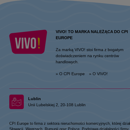
VIVO! TO MARKA NALEŻĄCA DO CPI
EUROPE
Za marką VIVO! stoi firma z bogatym
doświadczeniem na rynku centrów
handlowych.
» O CPI Europe
» O VIVO!
Lublin
Unii Lubelskiej 2, 20-108 Lublin
CPI Europe to firma z sektora nieruchomości komercyjnych, której dzia
Słowacji, Węgrzech, Rumunii oraz Polsce. Podstawa działalności fir