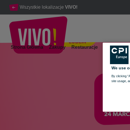
Wszystkie lokalizacje
VIVO!
LUBLIN
NIEDZIELA HANDLOWA — 24 MARCA
Strona Główna
Zakupy
Restauracje
Rozrywka
Lublin
We use c
By clicking “
site usage, a