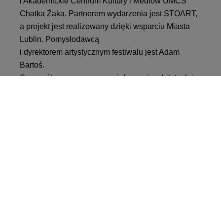
i Akademickie Centrum Kultury i Mediów UMCS
Chatka Żaka. Partnerem wydarzenia jest STOART,
a projekt jest realizowany dzięki wsparciu Miasta
Lublin. Pomysłodawcą
i dyrektorem artystycznym festiwalu jest Adam
Bartoś.
Szczegółowy program oraz informacje o biletach i
wykonawcach znajdują się na oficjalnej stronie
festiwalu (chatkablues.pl).