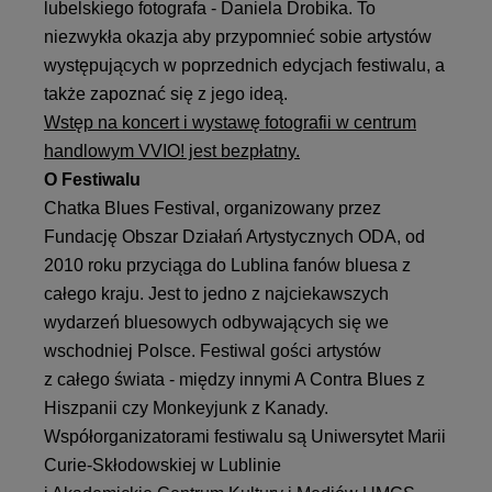
lubelskiego fotografa - Daniela Drobika. To
niezwykła okazja aby przypomnieć sobie artystów
występujących w poprzednich edycjach festiwalu, a
także zapoznać się z jego ideą.
Wstęp na koncert i wystawę fotografii w centrum
handlowym VVIO! jest bezpłatny.
O Festiwalu
Chatka Blues Festival, organizowany przez
Fundację Obszar Działań Artystycznych ODA, od
2010 roku przyciąga do Lublina fanów bluesa z
całego kraju. Jest to jedno z najciekawszych
wydarzeń bluesowych odbywających się we
wschodniej Polsce. Festiwal gości artystów
z całego świata - między innymi A Contra Blues z
Hiszpanii czy Monkeyjunk z Kanady.
Współorganizatorami festiwalu są Uniwersytet Marii
Curie-Skłodowskiej w Lublinie