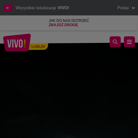
Wszystkie lokalizacje
VIVO!
Polski
JAK DO NAS DOTRZEĆ
ZNAJDŹ DROGĘ
Legenda polskiego bluesa zagra na dachu VIVO! Lublin. Inaugu
LUBLIN
Lublin