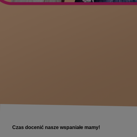
Czas docenić nasze wspaniałe mamy!