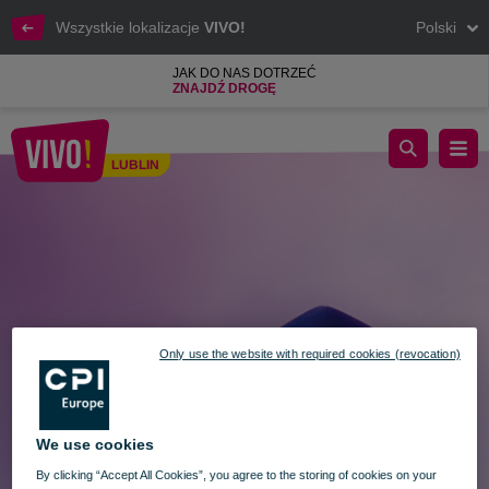
Wszystkie lokalizacje
VIVO!
Polski
JAK DO NAS DOTRZEĆ
ZNAJDŹ DROGĘ
KIERMASZ PŁYT WINYLOWYCH - KOLEJNA EDYCJA JUŻ 2
LUBLIN
Lublin
Only use the website with required cookies (revocation)
We use cookies
By clicking “Accept All Cookies”, you agree to the storing of cookies on your