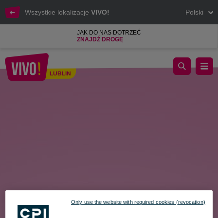
Wszystkie lokalizacje
VIVO!
Polski
JAK DO NAS DOTRZEĆ
ZNAJDŹ DROGĘ
Karta Podarunkowa VIVO! – idealny prezent na Dzień Matki
LUBLIN
Lublin
Only use the website with required cookies (revocation)