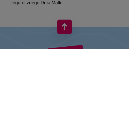
tegorocznego Dnia Matki!
VIVO! TO MARKA NALEŻĄCA DO CPI EUROPE
Za marką VIVO! stoi firma z bogatym doświadczeniem na rynku
centrów handlowych.
» O CPI Europe
» O VIVO!
MAPA STRONY: