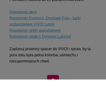
Regulamin akcji
Regulamin Promocji „Dyniowe Pole - karty
podarunkowe VIVO! Lublin
Regulamin strefy warsztatowej
Regulamin atrakcji Dyniowy Labirynt
Zaplanuj jesienny spacer do VIVO! i spraw, by ta
pora roku była pełna kolorów, uśmiechu i
niezapomnianych chwil.