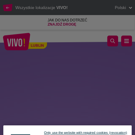
Wszystkie lokalizacje
VIVO!
Polski
JAK DO NAS DOTRZEĆ
ZNAJDŹ DROGĘ
Jesienne Pole Dyniowe w VIVO!
LUBLIN
Lublin
Only use the website with required cookies (revocation)