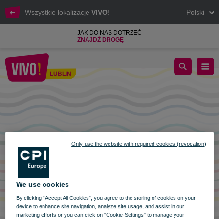
Wszystkie lokalizacje
VIVO!
Polski
JAK DO NAS DOTRZEĆ
ZNAJDŹ DROGĘ
Godziny otwarcia Zielone Śwątki i Boże Ciało
LUBLIN
Lublin
Only use the website with required cookies (revocation)
We use cookies
By clicking “Accept All Cookies”, you agree to the storing of cookies on your
device to enhance site navigation, analyze site usage, and assist in our
marketing efforts or you can click on "Cookie-Settings" to manage your