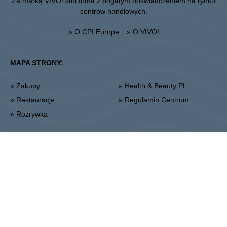
Za marką VIVO! stoi firma z bogatym doświadczeniem na rynku
centrów handlowych.
» O CPI Europe
» O VIVO!
MAPA STRONY:
» Zakupy
» Health & Beauty PL
» Restauracje
» Regulamin Centrum
» Rozrywka
Lublin
Unii Lubelskiej 2, 20-108 Lublin
Punkt informacyjny:
+48 81 464 43 01
Dyrekcja Obiektu:
+48 81 464 86 62
lublin@vivo-shopping.com