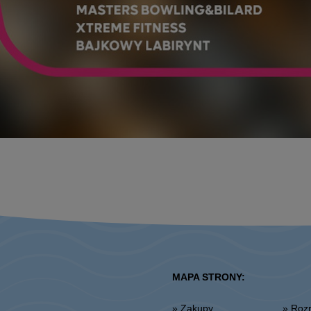
MAPA STRONY:
» Zakupy
» Ro