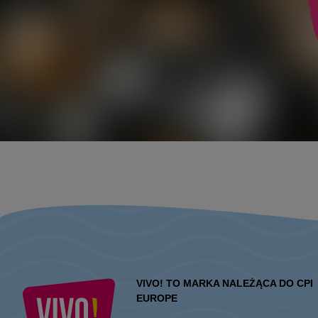
VIVO! TO MARKA NALEŻĄCA DO CPI
EUROPE