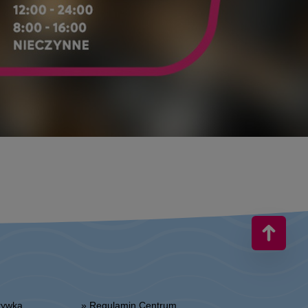
zrywka
» Regulamin Centrum