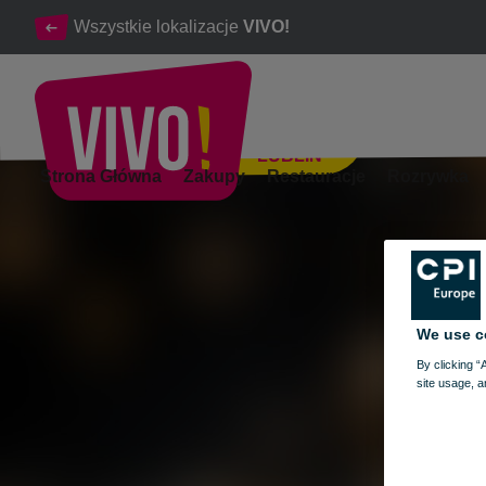
Wszystkie lokalizacje
VIVO!
LUBLIN
Godziny otwarcia VIVO! Lublin Sylwester, Nowy Rok, Święto Trz
Strona Główna
Zakupy
Restauracje
Rozrywka
Lublin
We use c
By clicking “
site usage, a