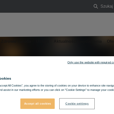
Szukaj
Szukaj
ech Króli.
Zdrowie i uroda
Usługi
Aktualności i wydarzenia
Ofe
Only use the website with required c
ookies
Accept All Cookies”, you agree to the storing of cookies on your device to enhance site navig
nd assist in our marketing efforts or you can click on "Cookie-Settings" to manage your cooki
Accept all cookies
Cookie settings