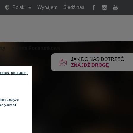
Polski
Wynajem
Śledź nas:
rty
»
Karta Podarunkowa
JAK DO NAS DOTRZEĆ
ZNAJDŹ DROGĘ
ookies (revocation)
ation, analyze
es yourself.