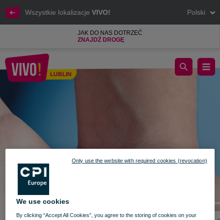
Wszystkie lokalizacje
VIVO!
Polski
JAK DO NAS DOTRZEĆ
ZNAJDŹ DROGĘ
Dzień Diagnosty Laboratoryjnego. Akcja profilaktyczna w VIVO!
LUBLIN
Lublin
Only use the website with required cookies (revocation)
We use cookies
By clicking “Accept All Cookies”, you agree to the storing of cookies on your