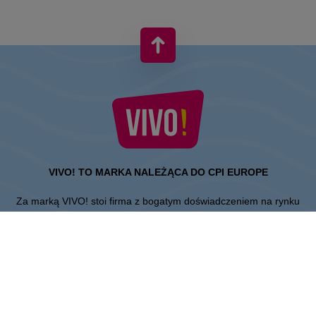
VIVO! TO MARKA NALEŻĄCA DO CPI EUROPE
Za marką VIVO! stoi firma z bogatym doświadczeniem na rynku
centrów handlowych.
» O CPI Europe
» O VIVO!
MAPA STRONY: