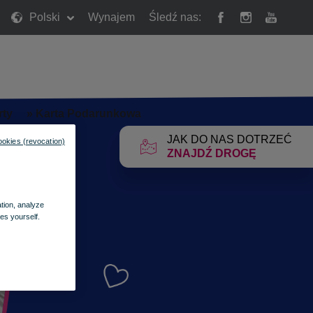
Polski
Wynajem
Śledź nas:
rty
»
Karta Podarunkowa
JAK DO NAS DOTRZEĆ
ookies (revocation)
ZNAJDŹ DROGĘ
ation, analyze
es yourself.