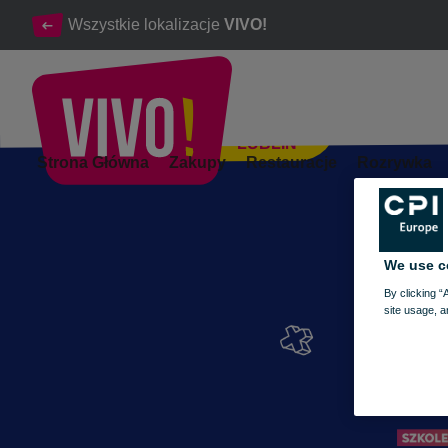
Wszystkie lokalizacje
VIVO!
LUBLIN
Bezpieczne Święta i Nowy Rok – naucz się pierwszej pomocy!
Strona Główna
Zakupy
Restauracje
Rozrywka
Lublin
We use c
By clicking “
site usage, a