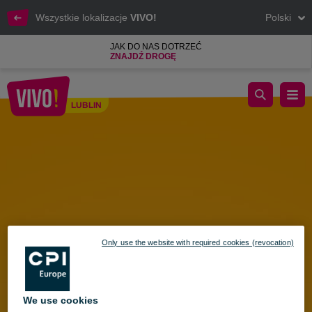
Wszystkie lokalizacje
VIVO!
Polski
JAK DO NAS DOTRZEĆ
ZNAJDŹ DROGĘ
Back to School w VIVO! – wszystko do szkoły w jednym miejsc
LUBLIN
Lublin
Only use the website with required cookies (revocation)
We use cookies