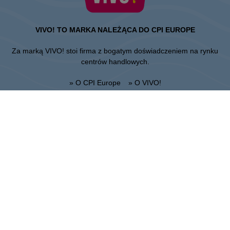
VIVO! TO MARKA NALEŻĄCA DO CPI EUROPE
Za marką VIVO! stoi firma z bogatym doświadczeniem na rynku
centrów handlowych.
» O CPI Europe
» O VIVO!
MAPA STRONY:
» Zakupy
» Health & Beauty PL
» Restauracje
» Regulamin Centrum
» Rozrywka
Lublin
Unii Lubelskiej 2, 20-108 Lublin