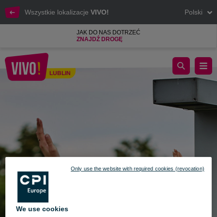
Wszystkie lokalizacje
VIVO!
Polski
JAK DO NAS DOTRZEĆ
ZNAJDŹ DROGĘ
Aktywne wakacje w VIVO!
LUBLIN
Lublin
Only use the website with required cookies (revocation)
We use cookies