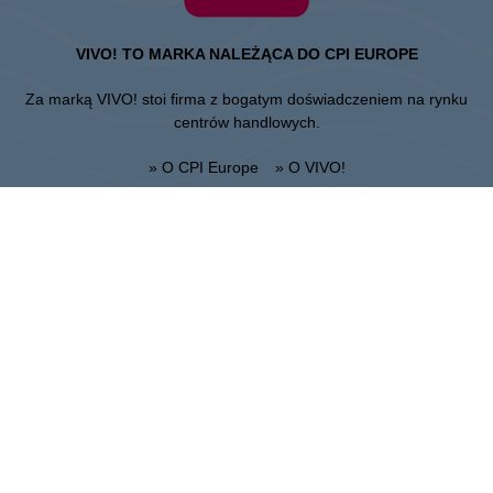
VIVO! TO MARKA NALEŻĄCA DO CPI EUROPE
Za marką VIVO! stoi firma z bogatym doświadczeniem na rynku
centrów handlowych.
» O CPI Europe
» O VIVO!
MAPA STRONY:
» Zakupy
» Health & Beauty PL
» Restauracje
» Regulamin Centrum
» Rozrywka
Lublin
Unii Lubelskiej 2, 20-108 Lublin