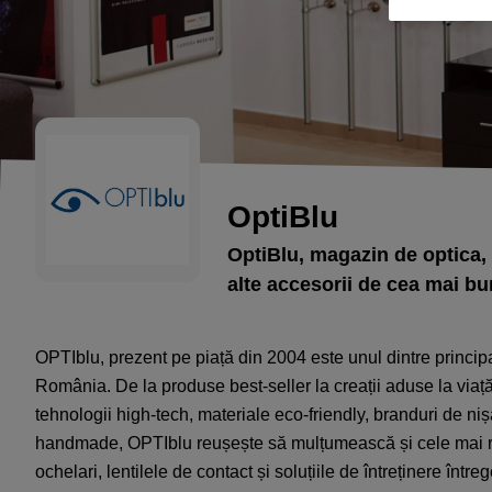
OptiBlu
OptiBlu, magazin de optica, s
alte accesorii de cea mai bun
OPTIblu
,
prezent pe piață din 2004
este unul dintre principa
Rom
â
nia. De la produse best-seller la crea
ț
ii aduse la via
ț
tehnologii high-tech, materiale eco-friendly, branduri de ni
ș
handmade, OPTIblu reu
ș
e
ș
te s
ă
mul
ț
umeasc
ă ș
i cele mai 
ochelari, lentile
le
de contact
ș
i solu
ț
iile de
î
ntre
ți
nere
î
ntreg