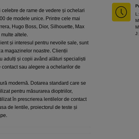
P
i celebre de rame de vedere
ș
i ochelari
L
:
1500 de modele unice
. Printre cele mai
M
rrera, Hugo Boss, Dior,
Silhouette
, Max
M
J
:
i multe altele.
lient
ș
i interesul pentru nevoile sale, sunt
aza
magazinelor noastre. Clienț
ii
u adul
ț
i
ș
i copii
având
al
ă
turi speciali
ș
ti
e contact sau alegere a ochelarilor de
ur
ă
modern
ă
. Dotarea standard care se
ilizat pentru m
ă
surarea dioptriilor,
tilizat în
prescrierea lentilelor de contact
usa de lentile
,
proiectorul de teste
ș
i
ape.