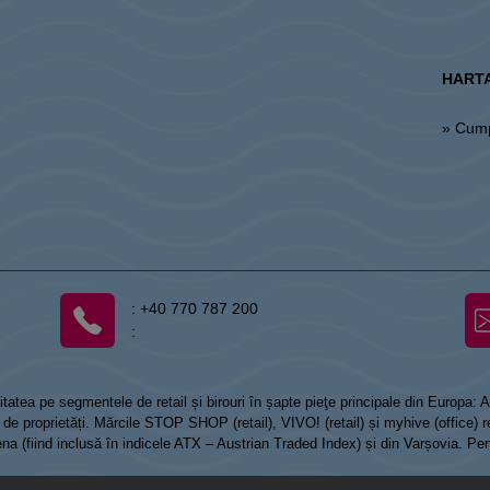
HARTA
» Cum
:
+40 770 787 200
:
tatea pe segmentele de retail și birouri în șapte pieţe principale din Europa:
 proprietăți. Mărcile STOP SHOP (retail), VIVO! (retail) și myhive (office) re
Viena (fiind inclusă în indicele ATX – Austrian Traded Index) și din Varșovia. Pe