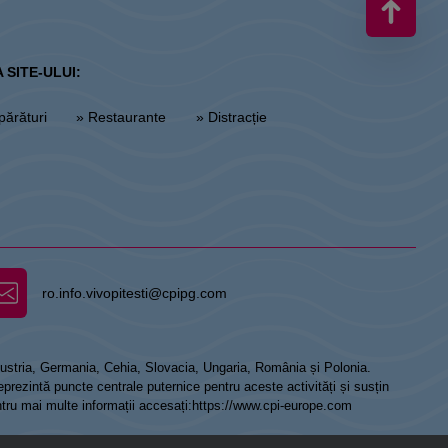
 SITE-ULUI:
părături
» Restaurante
» Distracție
ro.info.vivopitesti@cpipg.com
 Austria, Germania, Cehia, Slovacia, Ungaria, România și Polonia.
prezintă puncte centrale puternice pentru aceste activități și susțin
ntru mai multe informații accesați:
https://www.cpi-europe.com