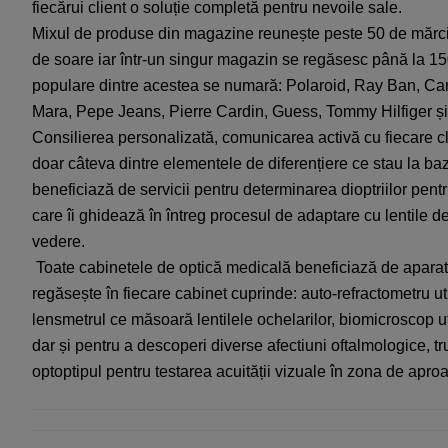
fiec
ă
rui client o solu
ț
ie complet
ă
pentru nevoile sale.
Mixul de produse din magazine reunește
peste 50 de m
ă
rc
de soare
iar într-un singur magazin se regăsesc până la 
populare
dintre acestea
se numar
ă
: Polaroid, Ray Ban, Ca
Mara, Pepe Jeans, Pierre Cardin, Guess
,
Tommy Hilfiger
ș
Consilierea personalizat
ă
, comunicarea activ
ă
cu fiecare c
doar c
â
teva
dintre
elementele de diferen
ț
iere ce stau la b
beneficiaz
ă
de servicii pentru determinar
ea dioptriilor
pentr
care
î
i ghideaz
ă î
n
î
ntreg procesul de adaptare cu lentile d
vedere.
Toate c
abinetele de optic
ă
medical
ă
beneficiaz
ă
de aparat
reg
ă
se
ș
te
î
n fiecare cabinet cuprinde: auto-refractometru ut
lensmetrul ce m
ă
soar
ă
lentil
ele
ochelarilor, biomicroscop
u
dar
ș
i pentru a descoperi diverse afectiuni oftalmologice, tr
optoptip
ul
pentru testarea acuit
ăț
ii vizuale
î
n zona de apro