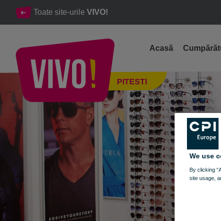
Toate site-urile
VIVO!
Acasă
Cumpărăt
OPTIblu, optica, servicii optice, ochelari
PITESTI
Pitesti
We use c
By clicking “
site usage, a