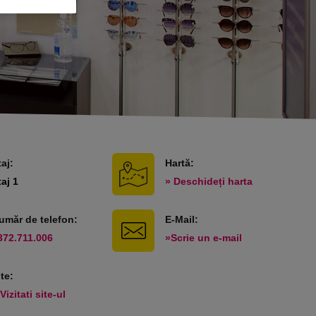
taj:
Hartă:
taj 1
» Deschideți harta
umăr de telefon:
E-Mail:
372.711.006
»Scrie un e-mail
ite:
Vizitati site-ul