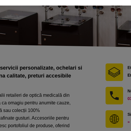
ervicii personalizate, ochelari si
E
a calitate, preturi accesibile
E
N
lii retaileri de optic
ă
medi
cală
din
0
ă
ca omagiu pentru anumite cauze,
ă
sau colec
ț
ii 100%
S
rafinate gusturi. Accesoriile pentru
» 
esc portofoliul de produse, oferind