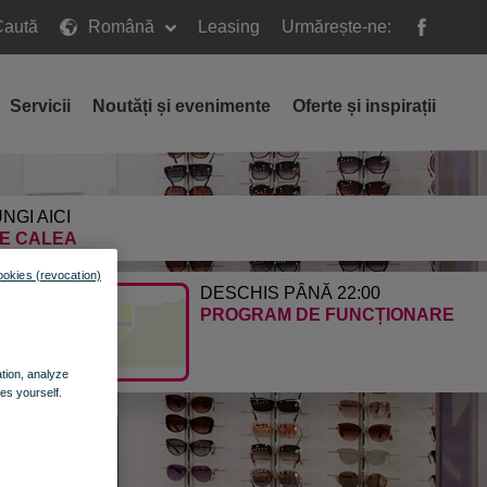
Caută
Română
Leasing
Urmărește-ne:
ă
Servicii
Noutăți și evenimente
Oferte și inspirații
NGI AICI
E CALEA
ookies (revocation)
DESCHIS PÂNĂ 22:00
PROGRAM DE FUNCȚIONARE
ation, analyze
es yourself.