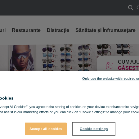
Caut
uri
Restaurante
Distracție
Sănătate și Înfrumusețare
CUM AJU
GĂSEȘT
Only use the website with required c
ookies
Accept All Cookies”, you agree to the storing of cookies on your device to enhance site navig
nd assist in our marketing efforts or you can click on "Cookie-Settings" to manage your cooki
Accept all cookies
Cookie settings