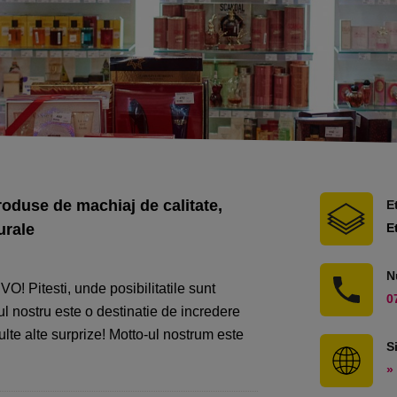
oduse de machiaj de calitate,
E
urale
E
N
O! Pitesti, unde posibilitatile sunt
0
l nostru este o destinatie de incredere
ulte alte surprize! Motto-ul nostrum este
S
» 