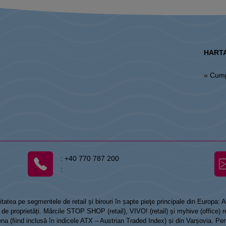
HARTA
» Cum
:
+40 770 787 200
:
tatea pe segmentele de retail și birouri în șapte pieţe principale din Europa:
 proprietăți. Mărcile STOP SHOP (retail), VIVO! (retail) și myhive (office) re
Viena (fiind inclusă în indicele ATX – Austrian Traded Index) și din Varșovia. Pe