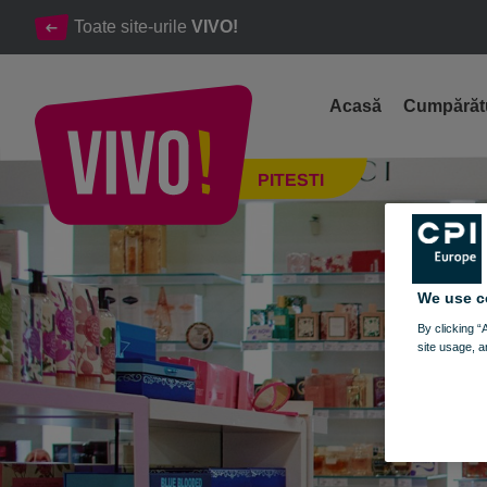
Toate site-urile
VIVO!
Acasă
Cumpărăt
Marionnaud, cosmetice si produse de machiaj de calitate
PITESTI
Pitesti
We use c
By clicking “
site usage, a