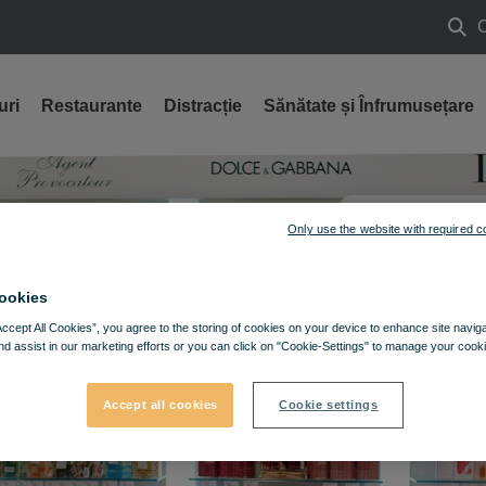
Caut
uri
Restaurante
Distracție
Sănătate și Înfrumusețare
CUM AJU
Only use the website with required c
GĂSEȘT
ookies
Accept All Cookies”, you agree to the storing of cookies on your device to enhance site navig
nd assist in our marketing efforts or you can click on "Cookie-Settings" to manage your cooki
Accept all cookies
Cookie settings