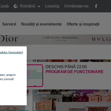
Caută
Română
Leasing
Urmărește-ne:
ă
Servicii
Noutăți și evenimente
Oferte și inspirații
NGI AICI
ookies (revocation)
E CALEA
DESCHIS PÂNĂ 22:00
PROGRAM DE FUNCȚIONARE
ation, analyze
es yourself.