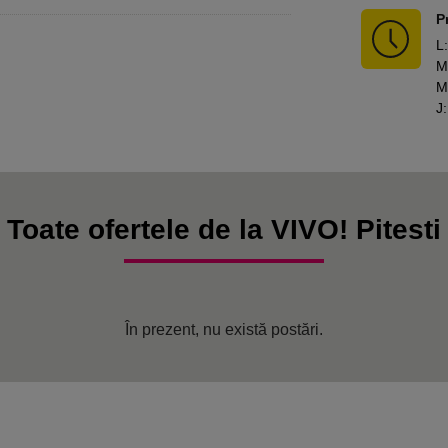
P
L
:
M
M
J
:
Toate ofertele de la VIVO! Pitesti
În prezent, nu există postări.