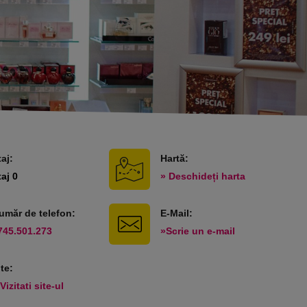
taj:
Hartă:
taj 0
» Deschideți harta
umăr de telefon:
E-Mail:
745.501.273
»Scrie un e-mail
ite:
Vizitati site-ul