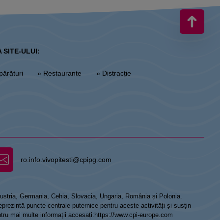
 SITE-ULUI:
părături
» Restaurante
» Distracție
ro.info.vivopitesti@cpipg.com
 Austria, Germania, Cehia, Slovacia, Ungaria, România și Polonia.
prezintă puncte centrale puternice pentru aceste activități și susțin
ntru mai multe informații accesați:
https://www.cpi-europe.com