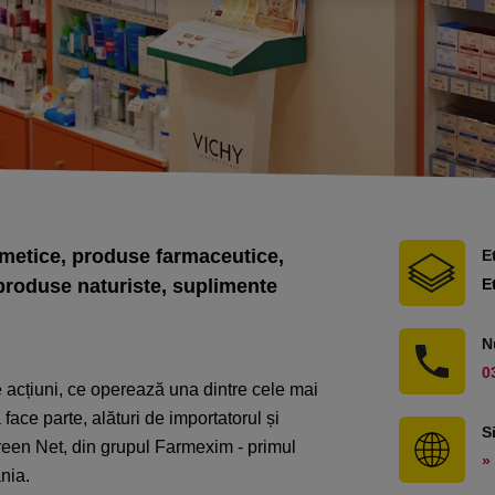
metice, produse farmaceutice,
E
produse naturiste, suplimente
E
N
0
cțiuni, ce operează una dintre cele mai
ace parte, alături de importatorul și
S
Green Net, din grupul Farmexim - primul
» 
nia.