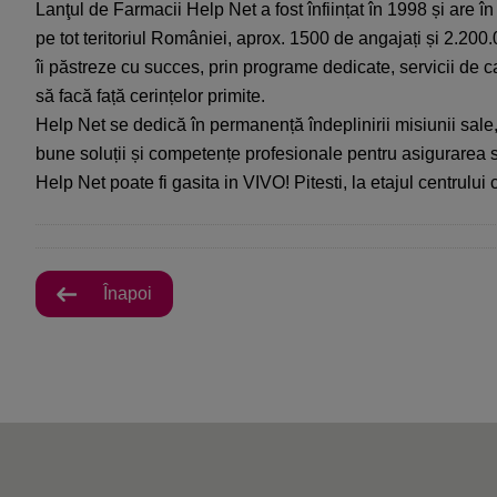
Lanţul de Farmacii Help Net a fost înființat în 1998 și are
pe tot teritoriul României, aprox. 1500 de angajați și 2.200.
îi păstreze cu succes, prin programe dedicate, servicii de cal
să facă față cerințelor primite.
Help Net se dedică în permanență îndeplinirii misiunii sale
bune soluții și competențe profesionale pentru asigurarea san
Help Net poate fi gasita in VIVO! Pitesti, la etajul centrului
Înapoi