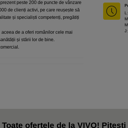
 în prezent peste 200 de puncte de vânzare
P
000 de clienți activi, pe care reușește să
L
:
itate și specialiști competenți, pregătiți
M
M
J
:
, aceea de a oferi românilor cele mai
ătății și stării lor de bine.
 comercial.
Toate ofertele de la VIVO! Pitesti