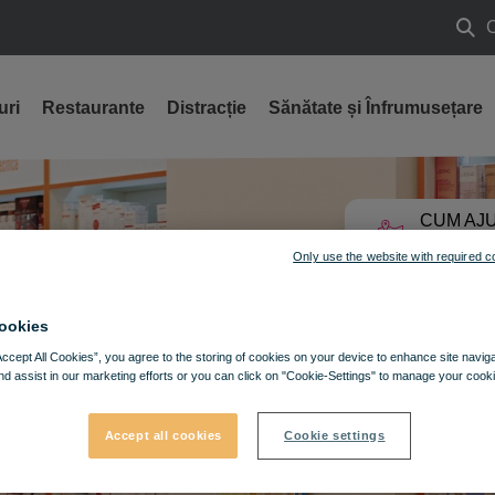
Caut
uri
Restaurante
Distracție
Sănătate și Înfrumusețare
CUM AJU
GĂSEȘT
Only use the website with required c
ookies
Accept All Cookies”, you agree to the storing of cookies on your device to enhance site navig
nd assist in our marketing efforts or you can click on "Cookie-Settings" to manage your cooki
Accept all cookies
Cookie settings