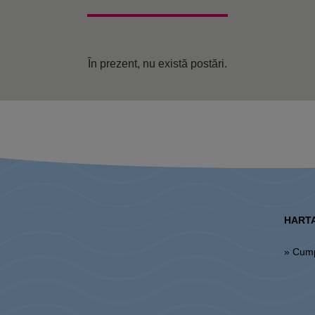
În prezent, nu există postări.
HARTA
» Cum