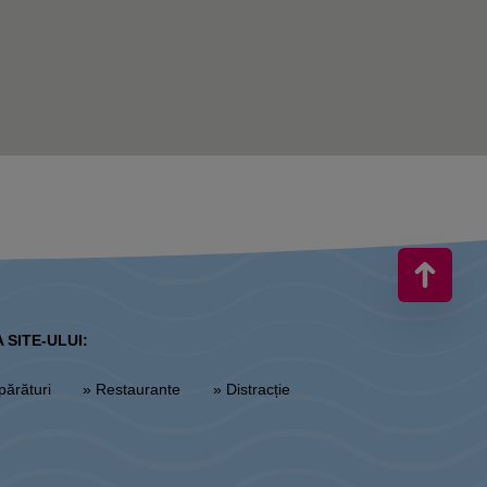
 SITE-ULUI:
părături
» Restaurante
» Distracție