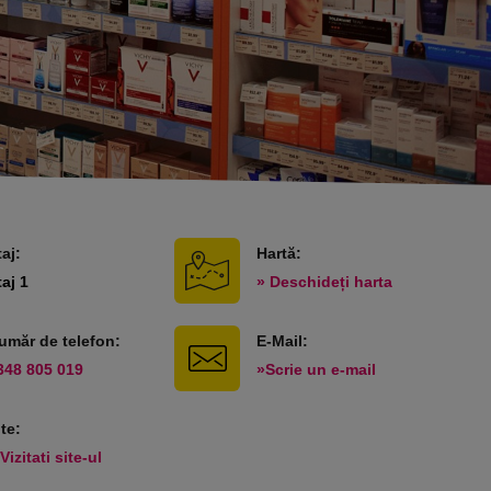
taj:
Hartă:
taj 1
» Deschideți harta
umăr de telefon:
E-Mail:
348 805 019
»Scrie un e-mail
ite:
Vizitati site-ul