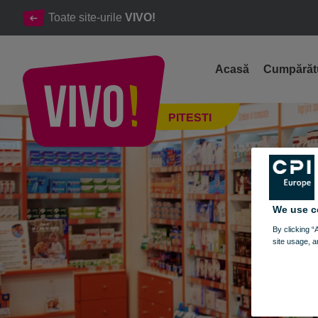
Toate site-urile
VIVO!
Acasă
Cumpărăt
Help Net, lant nationala de farmacii
PITESTI
Pitesti
We use c
By clicking “
site usage, a