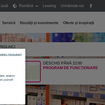
Caută
Română
Leasing
Urmărește-ne:
ă
Servicii
Noutăți și evenimente
Oferte și inspirații
NGI AICI
E CALEA
ookies (revocation)
DESCHIS PÂNĂ 22:00
PROGRAM DE FUNCȚIONARE
ation, analyze
es yourself.