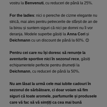
vostru la
Benvenuti
, cu reduceri de până la 25%.
For the ladies
: nici o pereche de cizme elegante nu
strică, mai ales pentru petrecerile de sfârșit de an de
la birou și suntem siguri că nici pe domni nu îi vor
deranja. Modele superbe găsiți la
Anna Cori
și
Deichmann
cu un discount de până la 60%. 😊
Pentru cei care nu
își doresc să renunțe la
aventurile sportive nici în sezonul rece
, găsiți
echipamentele perfecte pentru drumeții la
Deichmann
, cu reduceri de până la 50%.
Nu am lăsat la urmă cele mai iubite cadouri în
sezonul de sărbătoare, ci doar voiam să fim
siguri că toate aromele, parfumurile și produsele
care vă fac să vă simțiți ca cea mai bună