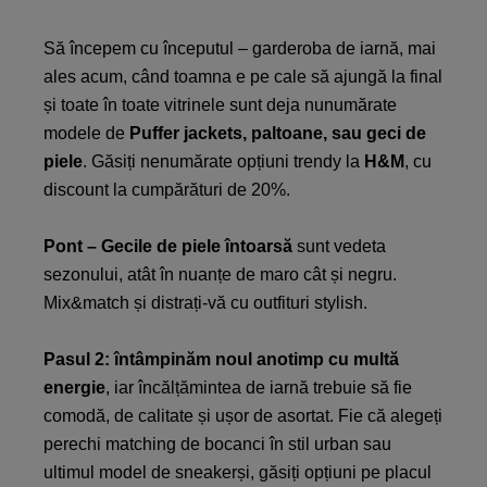
Să începem cu începutul – garderoba de iarnă, mai
ales acum, când toamna e pe cale să ajungă la final
și toate în toate vitrinele sunt deja nunumărate
modele de
Puffer jackets, paltoane, sau geci de
piele
. Găsiți nenumărate opțiuni trendy la
H&M
, cu
discount la cumpărături de 20%.
Pont – Gecile de piele întoarsă
sunt vedeta
sezonului, atât în nuanțe de maro cât și negru.
Mix&match și distrați-vă cu outfituri stylish.
Pasul 2:
întâmpinăm noul anotimp cu multă
energie
, iar încălțămintea de iarnă trebuie să fie
comodă, de calitate și ușor de asortat. Fie că alegeți
perechi matching de bocanci în stil urban sau
ultimul model de sneakerși, găsiți opțiuni pe placul