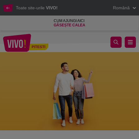
Toate site-urile
VIVO!
Română
CUM AJUNGI AICI
GĂSEȘTE CALEA
Black Sales Days a început la VIVO!
PITESTI
Pitesti