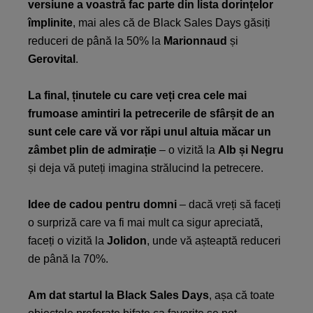
versiune a voastră fac parte din lista dorințelor
împlinite
, mai ales că de Black Sales Days găsiți
reduceri de până la 50% la
Marionnaud
și
Gerovital
.
La final, ținutele cu care veți crea cele mai
frumoase amintiri la petrecerile de sfârșit de an
sunt cele care vă vor răpi unul altuia măcar un
zâmbet plin de admirație
– o vizită la
Alb și Negru
și deja vă puteți imagina strălucind la petrecere.
Idee de cadou pentru domni
– dacă vreți să faceți
o surpriză care va fi mai mult ca sigur apreciată,
faceți o vizită la
Jolidon
, unde vă așteaptă reduceri
de până la 70%.
Am dat startul la Black Sales Days
, așa că toate