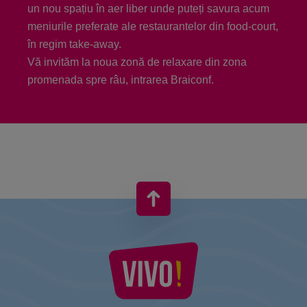
un nou spațiu în aer liber unde puteți savura acum
meniurile preferate ale restaurantelor din food-court,
în regim take-away.
Vă invităm la noua zonă de relaxare din zona
promenada spre râu, intrarea Braiconf.