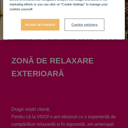
marketing efforts or you can click on "Cookie-Settings" to manage your
cookies yourself.
Accept all cookies
Cookie settings
ZONĂ DE RELAXARE
EXTERIOARĂ
Dragii noștri clienți,
Pentru că la VIVO! v-am obișnuit cu o experiență de
cumpărături relaxantă și în siguranță, am amenajat