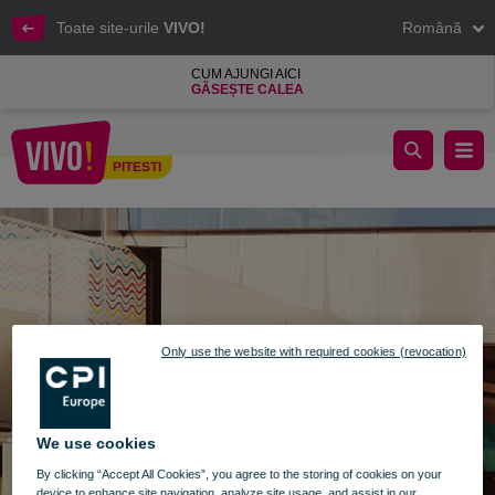
Toate site-urile
VIVO!
Română
CUM AJUNGI AICI
GĂSEȘTE CALEA
zona de relaxare exterioara vivo pitesti
PITESTI
Pitesti
Only use the website with required cookies (revocation)
We use cookies
By clicking “Accept All Cookies”, you agree to the storing of cookies on your
device to enhance site navigation, analyze site usage, and assist in our