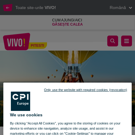
Toate site-urile
VIVO!
Română
CUM AJUNGI AICI
GĂSEȘTE CALEA
Trăiește toamna în stilul tău! - VIVO! Pitești
PITESTI
Pitesti
Only use the website with required cookies (revocation)
We use cookies
By clicking “Accept All Cookies”, you agree to the storing of cookies on your
device to enhance site navigation, analyze site usage, and assist in our
marketing efforts or you can click on "Cookie-Settings" to manage your