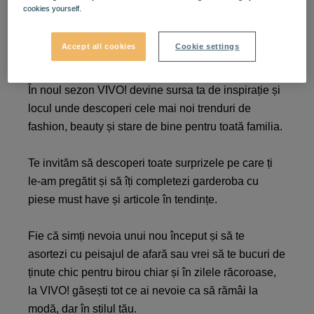
cookies yourself.
Trăiește toamna în stilul
tău!
Accept all cookies
Cookie settings
În noul sezon VIVO! devine sursa ta de inspirație și
locul unde descoperi cele mai noi trenduri de
fashion, beauty și stare de bine pentru toată familia.
Te invităm să descoperi toate surprizele pe care ți
le-am pregătit și să îți completezi garderoba cu
piese must have și articole în tendințe.
Fie că simți nevoia unui nou început și să te
asortezi cu peisajul de afară sau vrei să te bucuri de
ținute chic pentru birou chiar și în zilele răcoroase,
la VIVO! găsești tot ce ai nevoie ca să rămâi la
modă, dar în stilul tău.