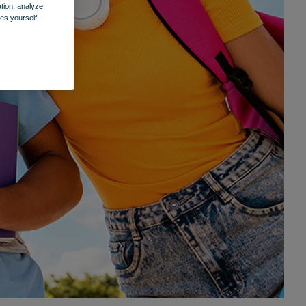
ation, analyze
es yourself.