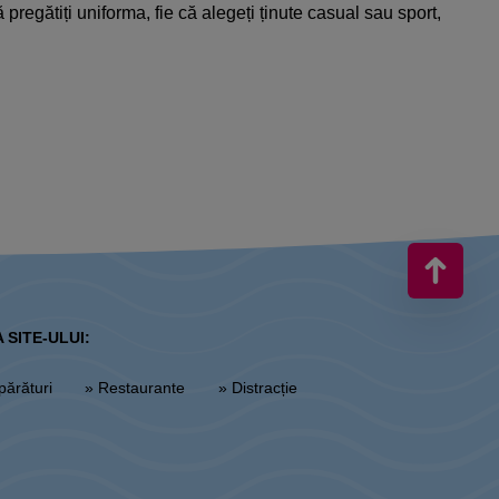
 pregătiți uniforma, fie că alegeți ținute casual sau sport,
 SITE-ULUI:
părături
» Restaurante
» Distracție