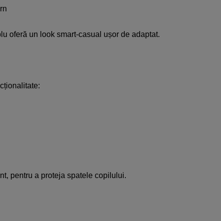
rn​
plu oferă un look smart-casual ușor de adaptat.​​
ționalitate:​
, pentru a proteja spatele copilului.​​