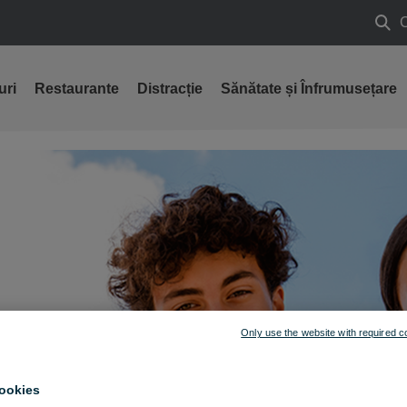
Caut
uri
Restaurante
Distracție
Sănătate și Înfrumusețare
Only use the website with required c
ookies