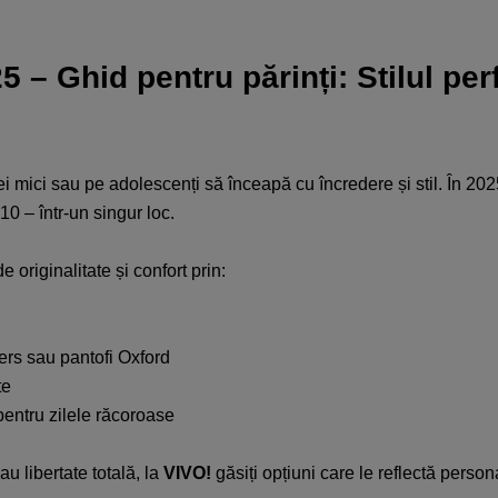
 – Ghid pentru părinți: Stilul per
 mici sau pe adolescenți să înceapă cu încredere și stil. În 202
0 – într-un singur loc.​
originalitate și confort prin:​
ers sau pantofi Oxford​
e​
pentru zilele răcoroase​
u libertate totală, la
VIVO!
găsiți opțiuni care le reflectă personal