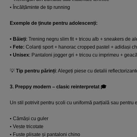
• Încălțăminte de tip running​
Exemple de ținute pentru adolescenți:​
• Băieți
: Trening negru slim fit + tricou alb + sneakers de a
•
Fete:
Colanți sport + hanorac cropped pastel + adidași ch
• Unisex
: Pantaloni jogger gri + tricou cu imprimeu + geac
💡
Tip pentru părinți
: Alegeți piese cu detalii reflectorizan
3. Preppy modern – clasic reinterpretat 🎓​
Un stil potrivit pentru școli cu uniformă parțială sau pentru
• Cămăși cu guler
• Veste tricotate​
• Fuste plisate și pantaloni chino​