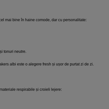
t cel mai bine în haine comode, dar cu personalitate:​
i tonuri neutre.​
rs albi este o alegere fresh și ușor de purtat zi de zi.​​
teriale respirabile și croieli lejere:​