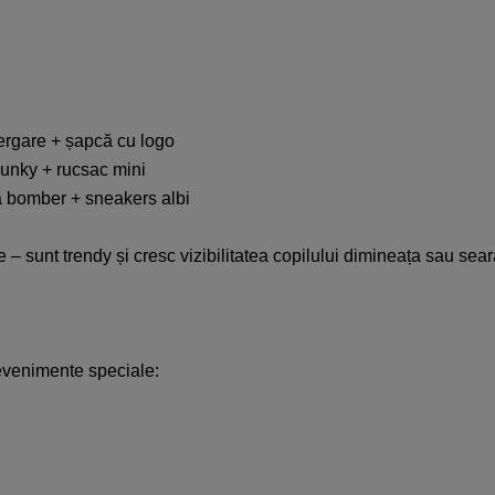
lergare + șapcă cu logo​
unky + rucsac mini​
ă bomber + sneakers albi​
te – sunt trendy și cresc vizibilitatea copilului dimineața sau sear
 evenimente speciale:​