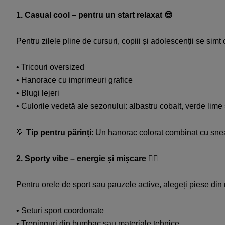
1. Casual cool – pentru un start relaxat 😎​
Pentru zilele pline de cursuri, copiii și adolescenții se sim
• Tricouri oversized​
• Hanorace cu imprimeuri grafice​
• Blugi lejeri​
• Culorile vedetă ale sezonului: albastru cobalt, verde lime ș
💡
Tip pentru părinți
: Un hanorac colorat combinat cu sneake
2. Sporty vibe – energie și mișcare 🏃‍♂️​
Pentru orele de sport sau pauzele active, alegeți piese din ma
• Seturi sport coordonate​
• Treninguri din bumbac sau materiale tehnice​