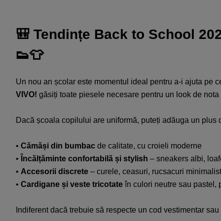
🎒 Tendințe Back to School 2025
👟👕​
Un nou an școlar este momentul ideal pentru a-i ajuta pe cei
VIVO!
găsiți toate piesele necesare pentru un look de nota 1
Dacă școala copilului are uniformă, puteți adăuga un plus de 
•
Cămăși din bumbac
de calitate, cu croieli moderne​
•
Încălțăminte confortabilă și stylish
– sneakers albi, loaf
•
Accesorii discrete
– curele, ceasuri, rucsacuri minimalist
•
Cardigane și veste tricotate
în culori neutre sau pastel, 
Indiferent dacă trebuie să respecte un cod vestimentar sau a