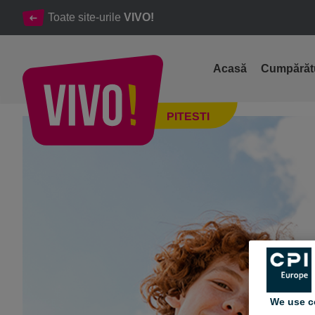
Toate site-urile
VIVO!
Acasă
Cumpărăt
🎒 Tendințe Back to School 2025
PITESTI
Pitesti
We use c