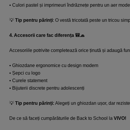
• Culori pastel și imprimeuri îndrăznețe pentru un aer mode
💡
Tip pentru părinți
: O vestă tricotată peste un tricou sim
4. Accesorii care fac diferența 🎒🧢​
Accesoriile potrivite completează orice ținută și adaugă func
• Ghiozdane ergonomice cu design modern​
• Șepci cu logo​
• Curele statement​
• Bijuterii discrete pentru adolescenți​
💡
Tip pentru părinți:
Alegeți un ghiozdan ușor, dar rezistent
De ce să faceți cumpărăturile de Back to School la
VIVO!​