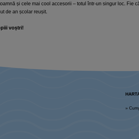
toamnă și cele mai cool accesorii – totul într-un singur loc. Fie că
ut de an școlar reușit.​
iii voștri!
HARTA
» Cum