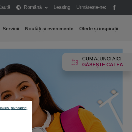
Caută
Română
Leasing
Urmărește-ne:
ă
Servicii
Noutăți și evenimente
Oferte și inspirații
CUM AJUNGI AICI
GĂSEȘTE CALEA
ookies (revocation)