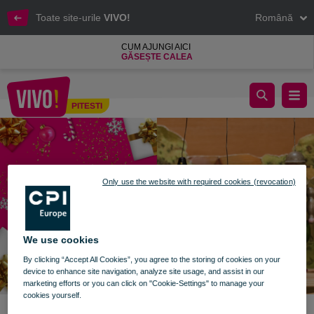
Toate site-urile
VIVO!
Română
CUM AJUNGI AICI
GĂSEȘTE CALEA
Teatru de Păpuși pentru Copii
PITESTI
Pitesti
Only use the website with required cookies (revocation)
We use cookies
By clicking “Accept All Cookies”, you agree to the storing of cookies on your
device to enhance site navigation, analyze site usage, and assist in our
marketing efforts or you can click on "Cookie-Settings" to manage your
cookies yourself.