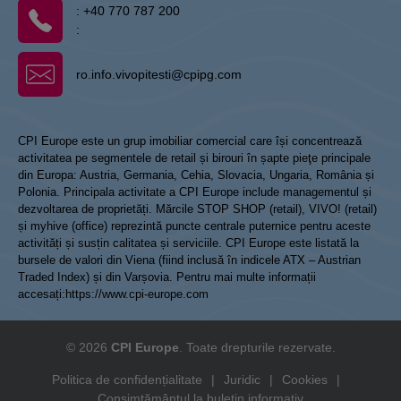
:
+40 770 787 200
:
ro.info.vivopitesti@cpipg.com
CPI Europe este un grup imobiliar comercial care își concentrează
activitatea pe segmentele de retail și birouri în șapte pieţe principale
din Europa: Austria, Germania, Cehia, Slovacia, Ungaria, România și
Polonia. Principala activitate a CPI Europe include managementul și
dezvoltarea de proprietăți. Mărcile STOP SHOP (retail), VIVO! (retail)
și myhive (office) reprezintă puncte centrale puternice pentru aceste
activități și susțin calitatea și serviciile. CPI Europe este listată la
bursele de valori din Viena (fiind inclusă în indicele ATX – Austrian
Traded Index) și din Varșovia. Pentru mai multe informații
accesați:
https://www.cpi-europe.com
© 2026
CPI Europe
. Toate drepturile rezervate.
Politica de confidențialitate
|
Juridic
|
Cookies
|
Consimțământul la buletin informativ