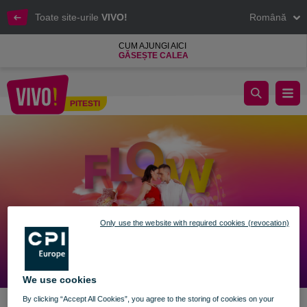
Toate site-urile
VIVO!
Română
CUM AJUNGI AICI
GĂSEȘTE CALEA
Simte ritmul, trăiește dansul, pe terasa VIVO!​
PITESTI
Pitesti
Only use the website with required cookies (revocation)
We use cookies
By clicking “Accept All Cookies”, you agree to the storing of cookies on your