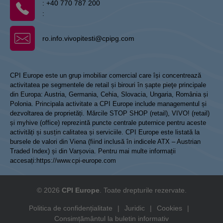
:
+40 770 787 200
:
ro.info.vivopitesti@cpipg.com
CPI Europe este un grup imobiliar comercial care își concentrează
activitatea pe segmentele de retail și birouri în șapte pieţe principale
din Europa: Austria, Germania, Cehia, Slovacia, Ungaria, România și
Polonia. Principala activitate a CPI Europe include managementul și
dezvoltarea de proprietăți. Mărcile STOP SHOP (retail), VIVO! (retail)
și myhive (office) reprezintă puncte centrale puternice pentru aceste
activități și susțin calitatea și serviciile. CPI Europe este listată la
bursele de valori din Viena (fiind inclusă în indicele ATX – Austrian
Traded Index) și din Varșovia. Pentru mai multe informații
accesați:
https://www.cpi-europe.com
© 2026
CPI Europe
. Toate drepturile rezervate.
Politica de confidențialitate
|
Juridic
|
Cookies
|
Consimțământul la buletin informativ