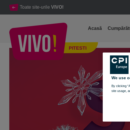
Toate site-urile
VIVO!
Acasă
Cumpărăt
Sezonul de iarnă strălucește la VIVO! ❄️​
PITESTI
Pitesti
We use c
By clicking “
site usage, a