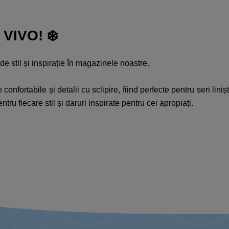
VIVO! ❄️​
e stil și inspirație în magazinele noastre.​
nfortabile și detalii cu sclipire, fiind perfecte pentru seri linișt
tru fiecare stil și daruri inspirate pentru cei apropiați.​