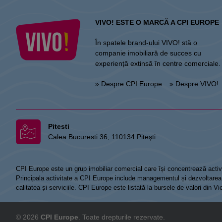
VIVO! ESTE O MARCĂ A CPI EUROPE
În spatele brand-ului VIVO! stă o
companie imobiliară de succes cu
experiență extinsă în centre comerciale.
» Despre CPI Europe
» Despre VIVO!
Pitesti
Calea Bucuresti 36, 110134 Piteşti
CPI Europe este un grup imobiliar comercial care își concentrează activi
Principala activitate a CPI Europe include managementul și dezvoltarea de
calitatea și serviciile. CPI Europe este listată la bursele de valori din 
© 2026
CPI Europe
. Toate drepturile rezervate.