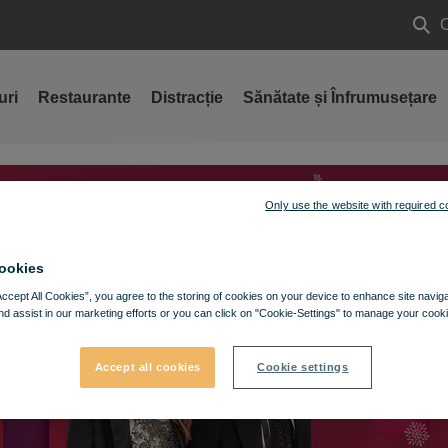
Caut
uri
Restaurante
Distracție
Sănătate și Înfrumusețare
Only use the website with required c
ookies
Accept All Cookies”, you agree to the storing of cookies on your device to enhance site navig
nd assist in our marketing efforts or you can click on "Cookie-Settings" to manage your cooki
Accept all cookies
Cookie settings