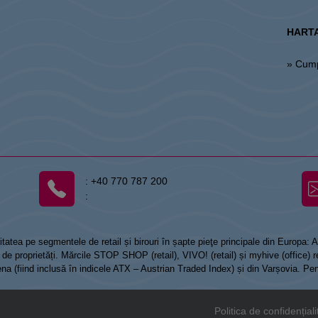
HARTA
» Cum
:
+40 770 787 200
:
tatea pe segmentele de retail și birouri în șapte pieţe principale din Europa:
 proprietăți. Mărcile STOP SHOP (retail), VIVO! (retail) și myhive (office) re
Viena (fiind inclusă în indicele ATX – Austrian Traded Index) și din Varșovia. Pe
Politica de confidențiali