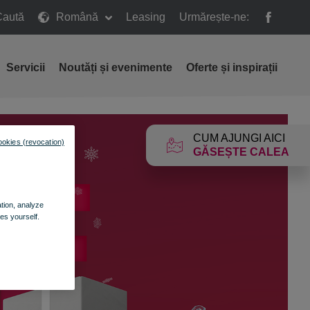
Caută
Română
Leasing
Urmărește-ne:
ă
Servicii
Noutăți și evenimente
Oferte și inspirații
CUM AJUNGI AICI
ookies (revocation)
GĂSEȘTE CALEA
ation, analyze
es yourself.