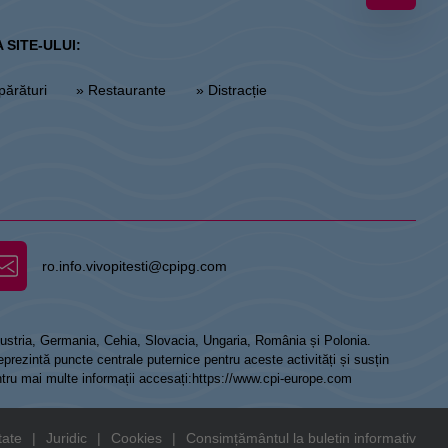
 SITE-ULUI:
părături
» Restaurante
» Distracție
ro.info.vivopitesti@cpipg.com
 Austria, Germania, Cehia, Slovacia, Ungaria, România și Polonia.
prezintă puncte centrale puternice pentru aceste activități și susțin
ntru mai multe informații accesați:
https://www.cpi-europe.com
tate
|
Juridic
|
Cookies
|
Consimțământul la buletin informativ