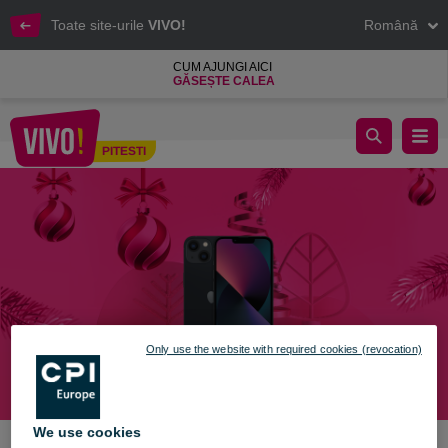
Toate site-urile
VIVO!
Română
CUM AJUNGI AICI
GĂSEȘTE CALEA
Sărbătorile vin cu bucurie și premii la VIVO! Pitești
PITESTI
Pitesti
Only use the website with required cookies (revocation)
We use cookies