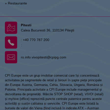
» Restaurante
Pitesti
Calea Bucuresti 36, 110134 Piteşti
:
+40 770 787 200
:
ro.info.vivopitesti@cpipg.com
CPI Europe este un grup imobiliar comercial care își concentrează
activitatea pe segmentele de retail și birouri în șapte pieţe principale
din Europa: Austria, Germania, Cehia, Slovacia, Ungaria, România și
Polonia. Principala activitate a CPI Europe include managementul și
dezvoltarea de proprietăți. Mărcile STOP SHOP (retail), VIVO! (retail)
și myhive (office) reprezintă puncte centrale puternice pentru aceste
activități și susțin calitatea și serviciile. CPI Europe este listată la
bursele de valori din Viena (fiind inclusă în indicele ATX – Austrian