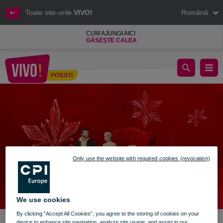
Toate site-urile
VIVO!
Română
CUM AJUNGI AICI
GĂSEȘTE CALEA
Sărbători magice în lumea VIVO!
PITESTI
Pitesti
Only use the website with required cookies (revocation)
We use cookies
By clicking “Accept All Cookies”, you agree to the storing of cookies on your
device to enhance site navigation, analyze site usage, and assist in our