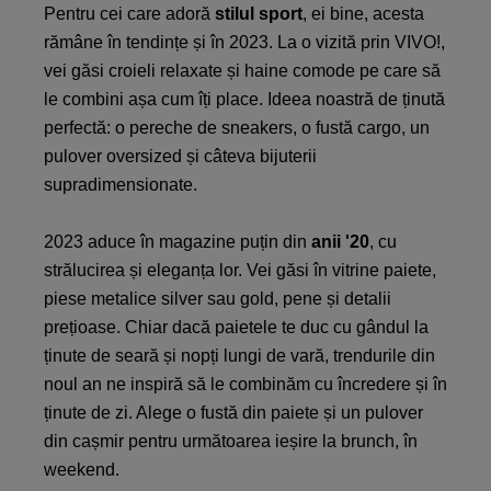
Pentru cei care adoră
stilul sport
, ei bine, acesta
rămâne în tendințe și în 2023. La o vizită prin VIVO!,
vei găsi croieli relaxate și haine comode pe care să
le combini așa cum îți place. Ideea noastră de ținută
perfectă: o pereche de sneakers, o fustă cargo, un
pulover oversized și câteva bijuterii
supradimensionate.
2023 aduce în magazine puțin din
anii '20
, cu
strălucirea și eleganța lor. Vei găsi în vitrine paiete,
piese metalice silver sau gold, pene și detalii
prețioase. Chiar dacă paietele te duc cu gândul la
ținute de seară și nopți lungi de vară, trendurile din
noul an ne inspiră să le combinăm cu încredere și în
ținute de zi. Alege o fustă din paiete și un pulover
din cașmir pentru următoarea ieșire la brunch, în
weekend.