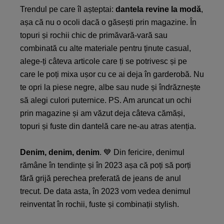
Trendul pe care îl așteptai:
dantela revine la modă
,
așa că nu o ocoli dacă o găsești prin magazine. În
topuri și rochii chic de primăvară-vară sau
combinată cu alte materiale pentru ținute casual,
alege-ți câteva articole care ți se potrivesc și pe
care le poți mixa ușor cu ce ai deja în garderobă. Nu
te opri la piese negre, albe sau nude și îndrăznește
să alegi culori puternice. PS. Am aruncat un ochi
prin magazine și am văzut deja câteva cămăși,
topuri și fuste din dantelă care ne-au atras atenția.
Denim, denim, denim
. 💙 Din fericire, denimul
rămâne în tendințe și în 2023 așa că poți să porți
fără grijă perechea preferată de jeans de anul
trecut. De data asta, în 2023 vom vedea denimul
reinventat în rochii, fuste și combinații stylish.