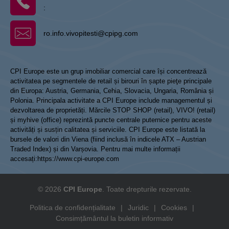
:
ro.info.vivopitesti@cpipg.com
CPI Europe este un grup imobiliar comercial care își concentrează
activitatea pe segmentele de retail și birouri în șapte pieţe principale
din Europa: Austria, Germania, Cehia, Slovacia, Ungaria, România și
Polonia. Principala activitate a CPI Europe include managementul și
dezvoltarea de proprietăți. Mărcile STOP SHOP (retail), VIVO! (retail)
și myhive (office) reprezintă puncte centrale puternice pentru aceste
activități și susțin calitatea și serviciile. CPI Europe este listată la
bursele de valori din Viena (fiind inclusă în indicele ATX – Austrian
Traded Index) și din Varșovia. Pentru mai multe informații
accesați:
https://www.cpi-europe.com
© 2026
CPI Europe
. Toate drepturile rezervate.
Politica de confidențialitate
|
Juridic
|
Cookies
|
Consimțământul la buletin informativ