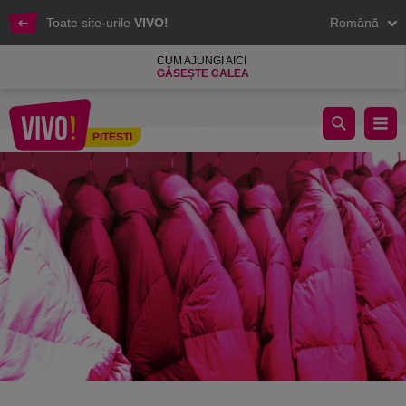
Toate site-urile
VIVO!
Română
CUM AJUNGI AICI
GĂSEȘTE CALEA
Reducerile de iarnă: cele mai importante trenduri din 2023 și in
PITESTI
Pitesti