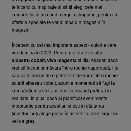
te încarci cu inspirație și să îți alegi cele mai
comode încălțări când mergi la shopping, pentru că
ofertele speciale te vor plimba din magazin în
magazin.
Începem cu cel mai important aspect - culorile care
vor domina în 2023. Printre preferate se află
albastru cobalt
,
viva
magenta
și
lila
. Așadar, dacă
vrei să începi primăvara într-o rochie vaporoasă, lila
sau să te bucuri de o petrecere de vară într-o rochie
scurtă albastru cobalt, acum e momentul să fugi la
cumpărături și să transformi scenariul preferat în
realitate. În plus, dacă ai planificat evenimente
importante pentru acest an și ești în căutarea
ținutelor, poți alege piese în aceste culori și sigur nu
vei da greș.