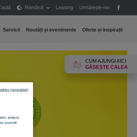
Caută
Română
Leasing
Urmărește-ne:
ă
Servicii
Noutăți și evenimente
Oferte și inspirații
CUM AJUNGI AICI
GĂSEȘTE CALEA
ookies (revocation)
ation, analyze
es yourself.