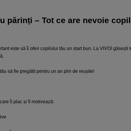
 părinți – Tot ce are nevoie copil
rtant este să îi oferi copilului tău un start bun. La VIVO! găsești t
ă.
ău să fie pregătit pentru un an plin de reușite!​​
re îi plac și îl motivează:​
ive​
​