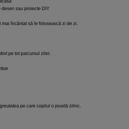
acasă​
de desen sau proiecte DIY​
i mai încântat să le folosească zi de zi.​​
rt pe tot parcursul zilei:​
bar​
reutatea pe care copilul o poartă zilnic.​