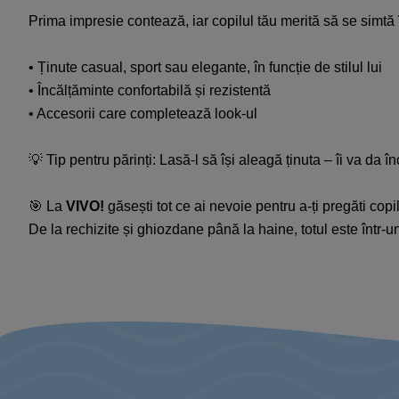
Prima impresie contează, iar copilul tău merită să se simtă î
• Ținute casual, sport sau elegante, în funcție de stilul lui​
• Încălțăminte confortabilă și rezistentă​
• Accesorii care completează look-ul​
💡 Tip pentru părinți: Lasă-l să își aleagă ținuta – îi va da î
🎯 La
VIVO!
găsești tot ce ai nevoie pentru a-ți pregăti copil
De la rechizite și ghiozdane până la haine, totul este într-u