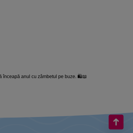
u să înceapă anul cu zâmbetul pe buze. 🛍️📖