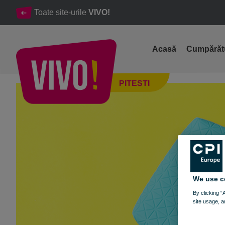
Toate site-urile
VIVO!
Acasă
Cumpărăt
✏️ Ghidul Back to School pentru părinți
PITESTI
Pitesti
We use c
By clicking “
site usage, a