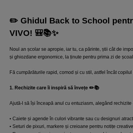
✏️ Ghidul Back to School pentru
VIVO! 🎒📚✨​
Noul an școlar se apropie, iar tu, ca părinte, știi cât de impo
și ghiozdane ergonomice, la ținute pentru prima zi de școal
Fă cumpărăturile rapid, comod și cu stil, astfel încât copilul t
1. Rechizite care îi inspiră să învețe ✏️📚​
Ajută-l să își înceapă anul cu entuziasm, alegând rechizite ca
• Caiete și agende în culori vibrante sau cu designuri atract
• Seturi de pixuri, markere și creioane pentru notițe creative