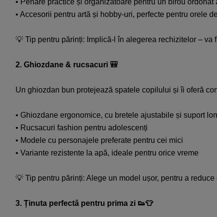
• Penare practice și organizatoare pentru un birou ordonat 
• Accesorii pentru artă și hobby-uri, perfecte pentru orele 
💡 Tip pentru părinți: Implică-l în alegerea rechizitelor – va f
2. Ghiozdane & rucsacuri 🎒​
Un ghiozdan bun protejează spatele copilului și îi oferă confo
• Ghiozdane ergonomice, cu bretele ajustabile și suport lom
• Rucsacuri fashion pentru adolescenți​
• Modele cu personajele preferate pentru cei mici​
• Variante rezistente la apă, ideale pentru orice vreme​
💡 Tip pentru părinți: Alege un model ușor, pentru a reduce g
​3. Ținuta perfectă pentru prima zi 👟👕​