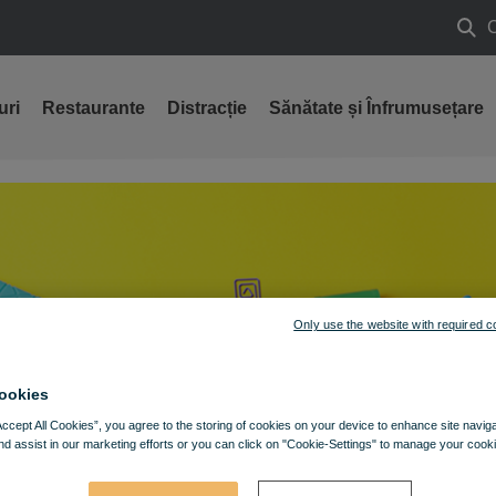
Caut
uri
Restaurante
Distracție
Sănătate și Înfrumusețare
Only use the website with required c
ookies
Accept All Cookies”, you agree to the storing of cookies on your device to enhance site navig
nd assist in our marketing efforts or you can click on "Cookie-Settings" to manage your cooki