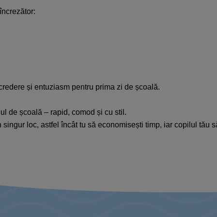
ncrezător:​
ncredere și entuziasm pentru prima zi de școală.​​
ul de școală – rapid, comod și cu stil.​
n singur loc, astfel încât tu să economisești timp, iar copilul tă